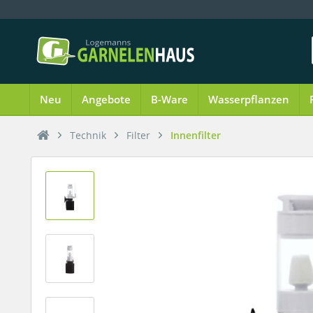
Neu
Angebote
B-Ware
Wasserpflanzen
Technik
Filter
Innenfilter