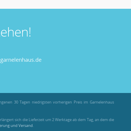
ehen!
garnelenhaus.de
angenen 30 Tagen niedrigsten vorherigen Preis im Garnelenhaus
rlängert sich die Lieferzeit um 2 Werktage ab dem Tag, an dem die
ferung und Versand
.