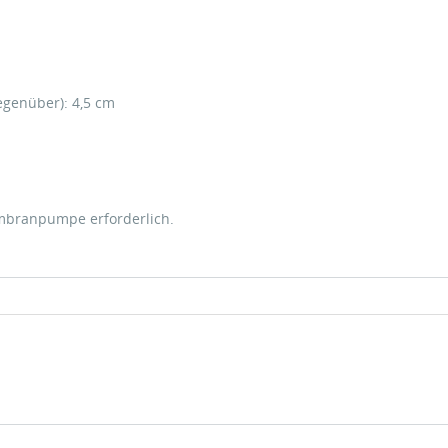
egenüber): 4,5 cm
embranpumpe erforderlich.