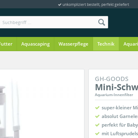
unkompliziert bestellt, perfekt geliefert
Futter
Aquascaping
Wasserpflege
Technik
Aquar
GH-GOODS
Mini-Sch
Aquarium-Innenfilter
super-kleiner Mi
absolut Garnele
perfekt für Bab
mit Luftsprudel