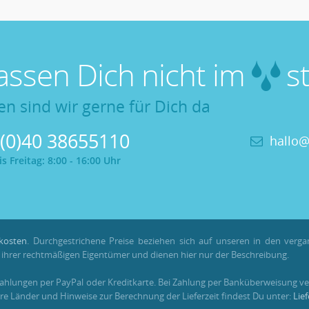
lassen Dich nicht im
st
en sind wir gerne für Dich da
 (0)40 38655110
hallo@
 Freitag: 8:00 - 16:00 Uhr
kosten
. Durchgestrichene Preise beziehen sich auf unseren in den verg
hrer rechtmäßigen Eigentümer und dienen hier nur der Beschreibung.
Zahlungen per PayPal oder Kreditkarte. Bei Zahlung per Banküberweisung ve
re Länder und Hinweise zur Berechnung der Lieferzeit findest Du unter:
Lie