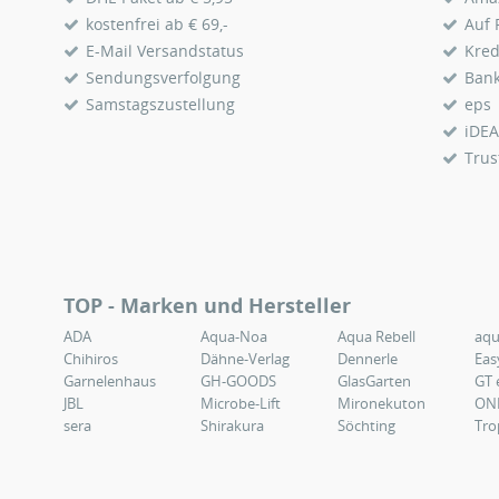
kostenfrei ab € 69,-
Auf
E-Mail Versandstatus
Kred
Sendungsverfolgung
Ban
Samstagszustellung
eps
iDEA
Trus
TOP - Marken und Hersteller
ADA
Aqua-Noa
Aqua Rebell
aq
Chihiros
Dähne-Verlag
Dennerle
Eas
Garnelenhaus
GH-GOODS
GlasGarten
GT 
JBL
Microbe-Lift
Mironekuton
ON
sera
Shirakura
Söchting
Tro