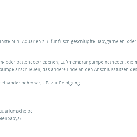
einste Mini-Aquarien z.B. für frisch geschlüpfte Babygarnelen, ode
rom- oder batteriebetriebenen) Luftmembranpumpe betrieben, die
n
npumpe anschließen, das andere Ende an den Anschlußstutzen de
useinander nehmbar, z.B. zur Reinigung.
 Aquariumscheibe
elenbabys)