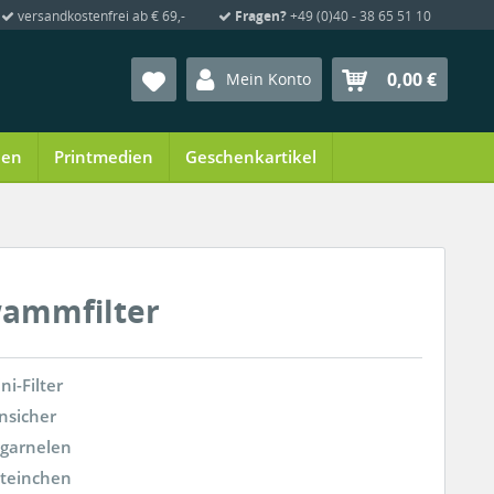
versandkostenfrei ab € 69,-
Fragen?
+49 (0)40 - 38 65 51 10
0,00 €
Mein Konto
ien
Printmedien
Geschenkartikel
wammfilter
ni-Filter
nsicher
ygarnelen
steinchen