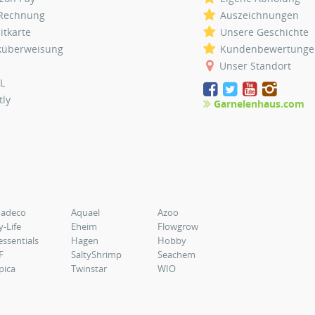
 Rechnung
Auszeichnungen
itkarte
Unsere Geschichte
küberweisung
Kundenbewertunge
Unser Standort
L
tly
Garnelenhaus.com
uadeco
Aquael
Azoo
y-Life
Eheim
Flowgrow
essentials
Hagen
Hobby
F
SaltyShrimp
Seachem
pica
Twinstar
WIO