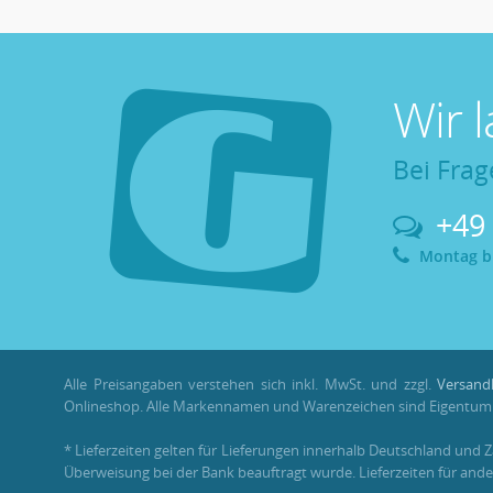
Wir 
Bei Frag
+49
Montag bis
Alle Preisangaben verstehen sich inkl. MwSt. und zzgl.
Versand
Onlineshop. Alle Markennamen und Warenzeichen sind Eigentum i
* Lieferzeiten gelten für Lieferungen innerhalb Deutschland und 
Überweisung bei der Bank beauftragt wurde. Lieferzeiten für ande