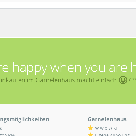
re happy when you are 
Einkaufen im Garnelenhaus macht einfach
yipp
ngsmöglichkeiten
Garnelenhaus
al
W wie Wiki
zon Pay
Eigene Abholung