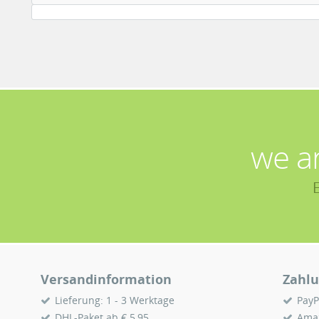
we a
Versandinformation
Zahlu
Lieferung: 1 - 3 Werktage
PayP
DHL-Paket ab € 5,95
Ama