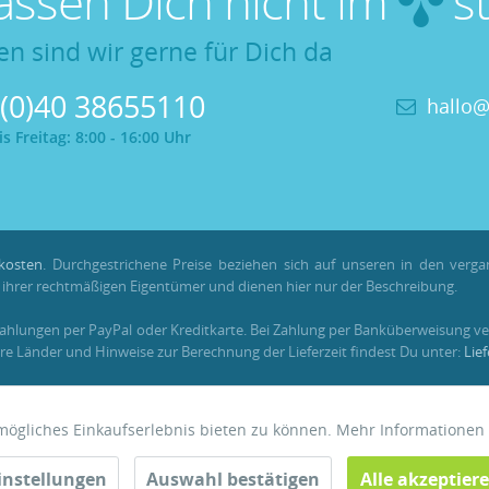
lassen Dich nicht im
st
en sind wir gerne für Dich da
 (0)40 38655110
hallo@
 Freitag: 8:00 - 16:00 Uhr
kosten
. Durchgestrichene Preise beziehen sich auf unseren in den verg
hrer rechtmäßigen Eigentümer und dienen hier nur der Beschreibung.
Zahlungen per PayPal oder Kreditkarte. Bei Zahlung per Banküberweisung ve
re Länder und Hinweise zur Berechnung der Lieferzeit findest Du unter:
Lie
em registrierten Kundenkonto gesammelt und verrechnet werden. Für Beste
tmögliches Einkaufserlebnis bieten zu können. Mehr Informationen
instellungen
Auswahl bestätigen
Alle akzeptier