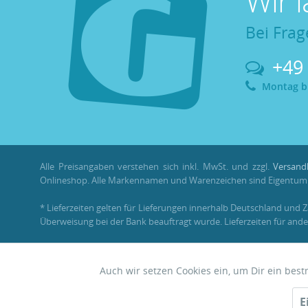
Wir 
Bei Frag
+49
Montag bis
Alle Preisangaben verstehen sich inkl. MwSt. und zzgl.
Versand
Onlineshop. Alle Markennamen und Warenzeichen sind Eigentum i
* Lieferzeiten gelten für Lieferungen innerhalb Deutschland und 
Überweisung bei der Bank beauftragt wurde. Lieferzeiten für ande
** Im Rahmen einer Bestellung können
Bonuspunkte
nur mit ein
Auch wir setzen Cookies ein, um Dir ein bes
Funktionale
© 2026 •
Garnelenhaus
E
Zwerggarnelen • Nano • Aquascaping