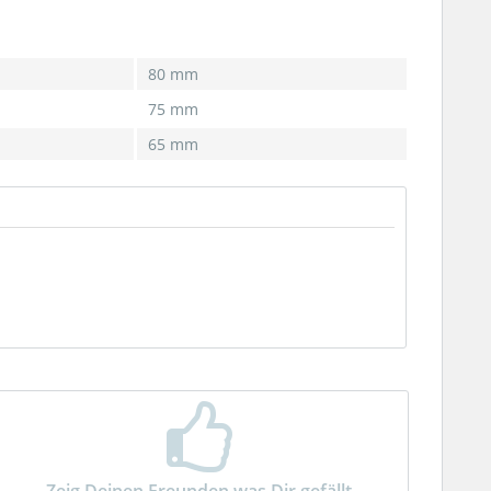
80 mm
75 mm
65 mm