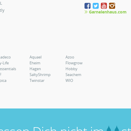
L
tly
Garnelenhaus.com
uadeco
Aquael
Azoo
y-Life
Eheim
Flowgrow
essentials
Hagen
Hobby
F
SaltyShrimp
Seachem
pica
Twinstar
WIO