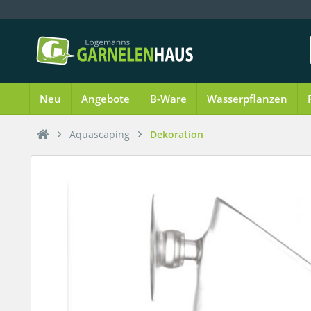
Neu
Angebote
B-Ware
Wasserpflanzen
Aquascaping
Dekoration