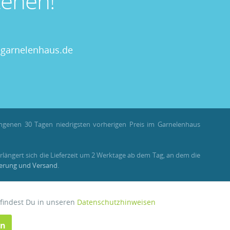
ehen!
garnelenhaus.de
angenen 30 Tagen niedrigsten vorherigen Preis im Garnelenhaus
rlängert sich die Lieferzeit um 2 Werktage ab dem Tag, an dem die
ferung und Versand
.
llungen als Gast stehen Bonuspunkte nicht zur Verfügung.
 findest Du in unseren
Datenschutzhinweisen
Aktiv
en