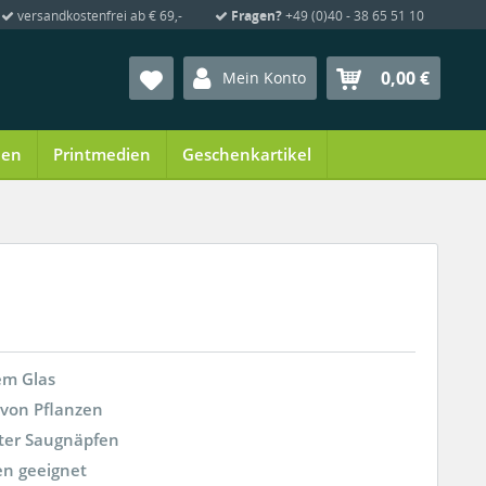
versandkostenfrei ab € 69,-
Fragen?
+49 (0)40 - 38 65 51 10
0,00 €
Mein Konto
ien
Printmedien
Geschenkartikel
em Glas
 von Pflanzen
nter Saugnäpfen
en geeignet