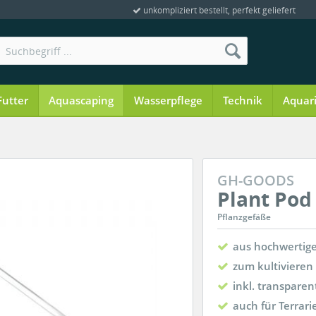
unkompliziert bestellt, perfekt geliefert
Futter
Aquascaping
Wasserpflege
Technik
Aquar
GH-GOODS
Plant Pod
Pflanzgefäße
aus hochwertig
zum kultivieren
inkl. transpare
auch für Terrari