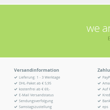
we a
Versandinformation
Zahlu
Lieferung: 1 - 3 Werktage
PayP
DHL-Paket ab € 5,95
Ama
kostenfrei ab € 69,-
Auf
E-Mail Versandstatus
Kred
Sendungsverfolgung
Ban
Samstagszustellung
eps