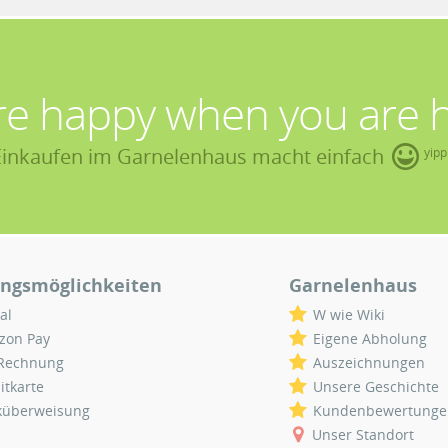
re happy when you are 
Einkaufen im Garnelenhaus macht einfach
yipp
ngsmöglichkeiten
Garnelenhaus
al
W wie Wiki
zon Pay
Eigene Abholung
 Rechnung
Auszeichnungen
itkarte
Unsere Geschichte
küberweisung
Kundenbewertunge
Unser Standort