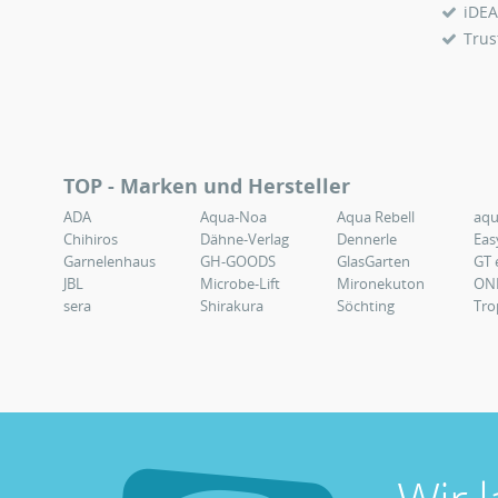
iDEA
Trus
TOP - Marken und Hersteller
ADA
Aqua-Noa
Aqua Rebell
aq
Chihiros
Dähne-Verlag
Dennerle
Eas
Garnelenhaus
GH-GOODS
GlasGarten
GT 
JBL
Microbe-Lift
Mironekuton
ON
sera
Shirakura
Söchting
Tro