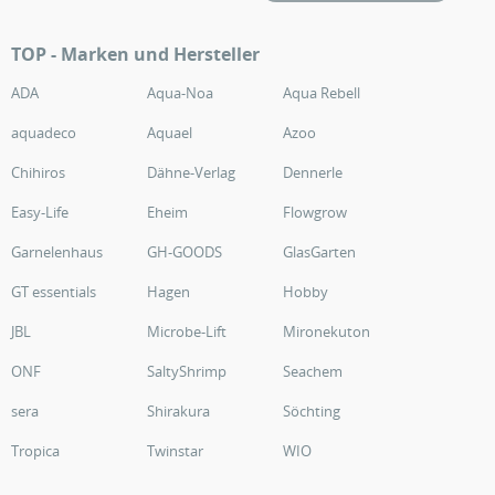
TOP - Marken und Hersteller
ADA
Aqua-Noa
Aqua Rebell
aquadeco
Aquael
Azoo
Chihiros
Dähne-Verlag
Dennerle
Easy-Life
Eheim
Flowgrow
Garnelenhaus
GH-GOODS
GlasGarten
GT essentials
Hagen
Hobby
JBL
Microbe-Lift
Mironekuton
ONF
SaltyShrimp
Seachem
sera
Shirakura
Söchting
Tropica
Twinstar
WIO