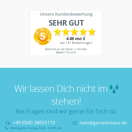
Unsere Kundenbewertung
SEHR GUT
Berechnet aus den letzten 12 Monaten
Stand
07.08.2026
Wir lassen Dich nicht im
stehen!
Bei Fragen sind wir gerne für Dich da
+49 (0)40 38655110
hallo@garnelenhaus.de
Montag bis Freitag: 8:00 - 16:00 Uhr