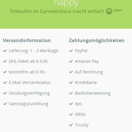
happy
Einkaufen im Garnelenhaus macht einfach
yippie
Versandinformation
Zahlungsmöglichkeiten
Lieferung: 1 - 3 Werktage
PayPal
DHL-Paket ab € 5,95
Amazon Pay
kostenfrei ab € 69,-
Auf Rechnung
E-Mail Versandstatus
Kreditkarte
Sendungsverfolgung
Banküberweisung
Samstagszustellung
eps
iDEAL
Trustly