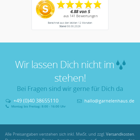
Berechnet aus den letzten 12 Monaten
Stand
08.08.2026
Wir lassen Dich nicht im
stehen!
Bei Fragen sind wir gerne für Dich da
+49 (0)40 38655110
hallo@garnelenhaus.de
Montag bis Freitag: 8:00 - 16:00 Uhr
Alle Preisangaben verstehen sich inkl. MwSt. und zzgl.
Versandkosten
.