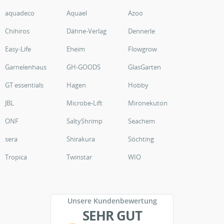
aquadeco
Aquael
Azoo
Chihiros
Dähne-Verlag
Dennerle
Easy-Life
Eheim
Flowgrow
Garnelenhaus
GH-GOODS
GlasGarten
GT essentials
Hagen
Hobby
JBL
Microbe-Lift
Mironekuton
ONF
SaltyShrimp
Seachem
sera
Shirakura
Söchting
Tropica
Twinstar
WIO
Unsere Kundenbewertung
SEHR GUT