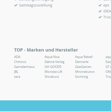
Samstagszustellung
eps
iDEA
Trus
TOP - Marken und Hersteller
ADA
Aqua-Noa
Aqua Rebell
aq
Chihiros
Dähne-Verlag
Dennerle
Eas
Garnelenhaus
GH-GOODS
GlasGarten
GT 
JBL
Microbe-Lift
Mironekuton
ON
sera
Shirakura
Söchting
Tro