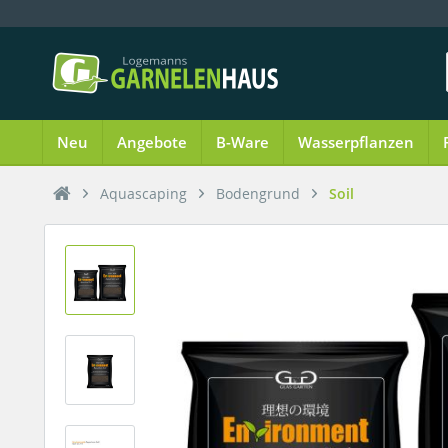
Neu
Angebote
B-Ware
Wasserpflanzen
Aquascaping
Bodengrund
Soil