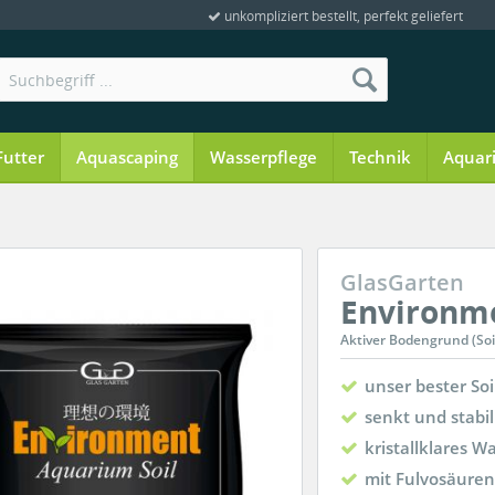
unkompliziert bestellt, perfekt geliefert
Futter
Aquascaping
Wasserpflege
Technik
Aquar
GlasGarten
Environme
Aktiver Bodengrund (Soi
unser bester So
senkt und stabil
kristallklares W
mit Fulvosäuren