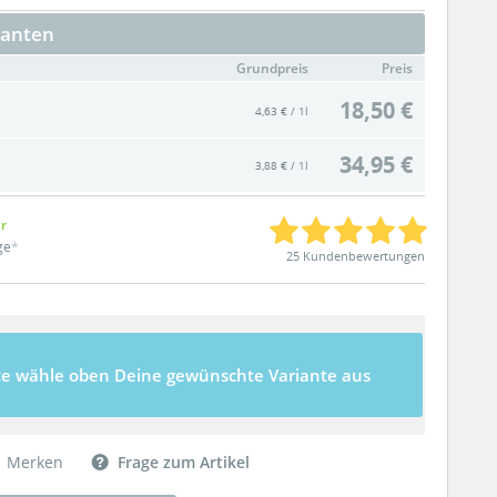
ianten
Grundpreis
Preis
18,50 €
4,63 € / 1l
34,95 €
3,88 € / 1l
ar
ge
*
25 Kundenbewertungen
te wähle oben Deine gewünschte Variante aus
Merken
Frage zum Artikel