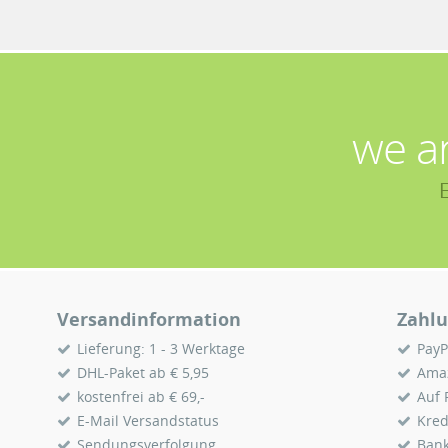
we a
Versandinformation
Zahlu
Lieferung: 1 - 3 Werktage
PayP
DHL-Paket ab € 5,95
Ama
kostenfrei ab € 69,-
Auf
E-Mail Versandstatus
Kred
Sendungsverfolgung
Ban