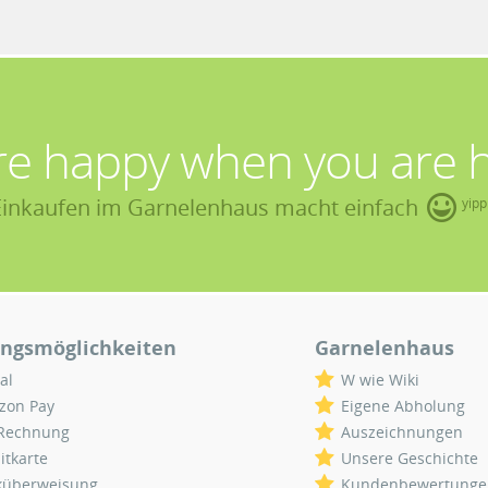
re happy when you are 
Einkaufen im Garnelenhaus macht einfach
yipp
ngsmöglichkeiten
Garnelenhaus
al
W wie Wiki
zon Pay
Eigene Abholung
 Rechnung
Auszeichnungen
itkarte
Unsere Geschichte
küberweisung
Kundenbewertunge