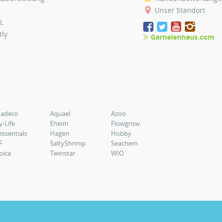
Unser Standort
L
tly
Garnelenhaus.com
uadeco
Aquael
Azoo
y-Life
Eheim
Flowgrow
essentials
Hagen
Hobby
F
SaltyShrimp
Seachem
pica
Twinstar
WIO