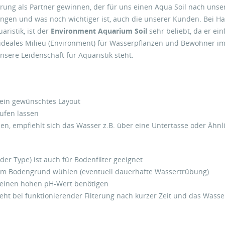
hrung als Partner gewinnen, der für uns einen Aqua Soil nach unser
ungen und was noch wichtiger ist, auch die unserer Kunden. Bei H
ristik, ist der
Environment Aquarium Soil
sehr beliebt, da er e
 ideales Milieu (Environment) für Wasserpflanzen und Bewohner i
unsere Leidenschaft für Aquaristik steht.
Dein gewünschtes Layout
ufen lassen
, empfiehlt sich das Wasser z.B. über eine Untertasse oder Ähnli
er Type) ist auch für Bodenfilter geeignet
ne im Bodengrund wühlen (eventuell dauerhafte Wassertrübung)
ie einen hohen pH-Wert benötigen
ht bei funktionierender Filterung nach kurzer Zeit und das Wasser 