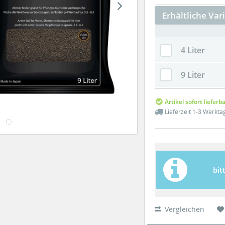
Erhältliche Var
4 Liter
9 Liter
Artikel sofort lieferb
Lieferzeit 1-3 Werkta
bit
Vergleichen