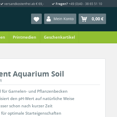
versandkostenfrei ab € 69,-
Fragen?
+49 (0)40 - 38 65 51 10
0,00 €
Mein Konto
ien
Printmedien
Geschenkartikel
nt Aquarium Soil
l)
il für Garnelen- und Pflanzenbecken
isiert den pH-Wert auf natürliche Weise
asser schon nach kurzer Zeit
 für optimale Starteigenschaften