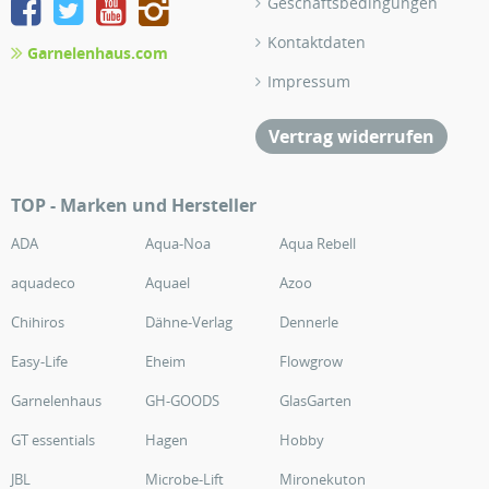
Geschäftsbedingungen
Kontaktdaten
Garnelenhaus.com
Impressum
Vertrag widerrufen
TOP - Marken und Hersteller
ADA
Aqua-Noa
Aqua Rebell
aquadeco
Aquael
Azoo
Chihiros
Dähne-Verlag
Dennerle
Easy-Life
Eheim
Flowgrow
Garnelenhaus
GH-GOODS
GlasGarten
GT essentials
Hagen
Hobby
JBL
Microbe-Lift
Mironekuton