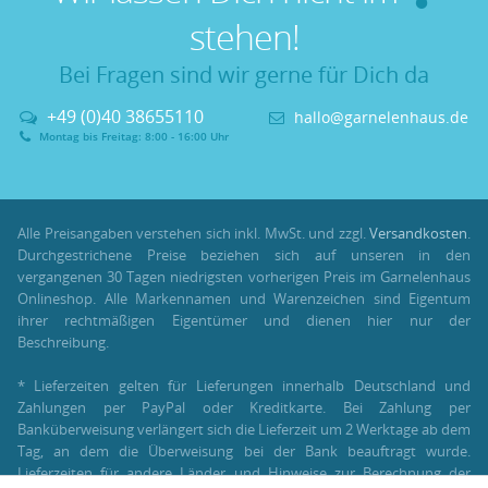
stehen!
Bei Fragen sind wir gerne für Dich da
+49 (0)40 38655110
hallo@garnelenhaus.de
Montag bis Freitag: 8:00 - 16:00 Uhr
Alle Preisangaben verstehen sich inkl. MwSt. und zzgl.
Versandkosten
.
Durchgestrichene Preise beziehen sich auf unseren in den
vergangenen 30 Tagen niedrigsten vorherigen Preis im Garnelenhaus
Onlineshop. Alle Markennamen und Warenzeichen sind Eigentum
ihrer rechtmäßigen Eigentümer und dienen hier nur der
Beschreibung.
* Lieferzeiten gelten für Lieferungen innerhalb Deutschland und
Zahlungen per PayPal oder Kreditkarte. Bei Zahlung per
Banküberweisung verlängert sich die Lieferzeit um 2 Werktage ab dem
Tag, an dem die Überweisung bei der Bank beauftragt wurde.
Lieferzeiten für andere Länder und Hinweise zur Berechnung der