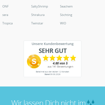
ONF
SaltyShrimp
Seachem
sera
Shirakura
Söchting
Tropica
Twinstar
WIO
Unsere Kundenbewertung
SEHR GUT
Berechnet aus den letzten 12 Monaten
Stand
09.08.2026
Wir lassen Dich nicht im