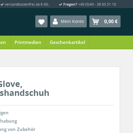
versandkostenfrei ab € 69,-
Fragen?
+49 (0)40 - 38 65 51 10
0,00 €
Mein Konto
ien
Printmedien
Geschenkartikel
Glove,
gshandschuh
igen
dhabung
gung von Zubehör