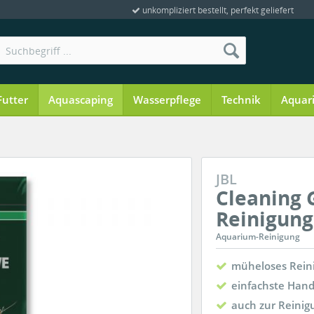
unkompliziert bestellt, perfekt geliefert
Futter
Aquascaping
Wasserpflege
Technik
Aquar
JBL
Cleaning 
Reinigun
Aquarium-Reinigung
müheloses Rein
einfachste Han
auch zur Reini