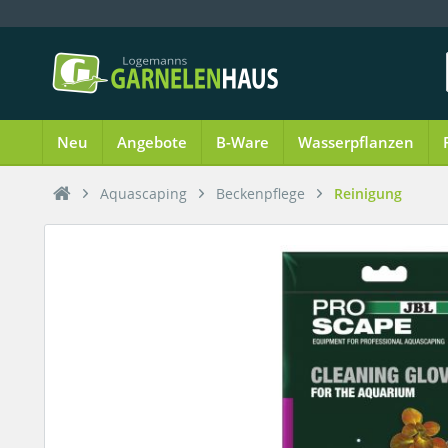
Neu
Angebote
B-Ware
Wasserpflanzen
Aquascaping
Beckenpflege
Reinigung