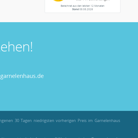
Berechnet aus den letzten 12 Monaten
Stand
08.08.2026
ehen!
garnelenhaus.de
angenen 30 Tagen niedrigsten vorherigen Preis im Garnelenhaus