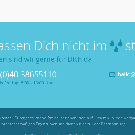
lassen Dich nicht im
st
en sind wir gerne für Dich da
 (0)40 38655110
hallo@
 Freitag: 8:00 - 16:00 Uhr
kosten
. Durchgestrichene Preise beziehen sich auf unseren in den verg
hrer rechtmäßigen Eigentümer und dienen hier nur der Beschreibung.