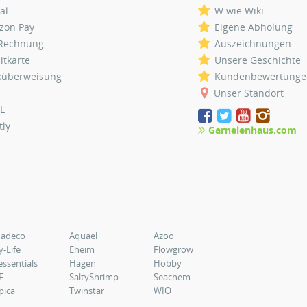
al
W wie Wiki
zon Pay
Eigene Abholung
 Rechnung
Auszeichnungen
itkarte
Unsere Geschichte
küberweisung
Kundenbewertunge
Unser Standort
L
tly
Garnelenhaus.com
uadeco
Aquael
Azoo
y-Life
Eheim
Flowgrow
essentials
Hagen
Hobby
F
SaltyShrimp
Seachem
pica
Twinstar
WIO