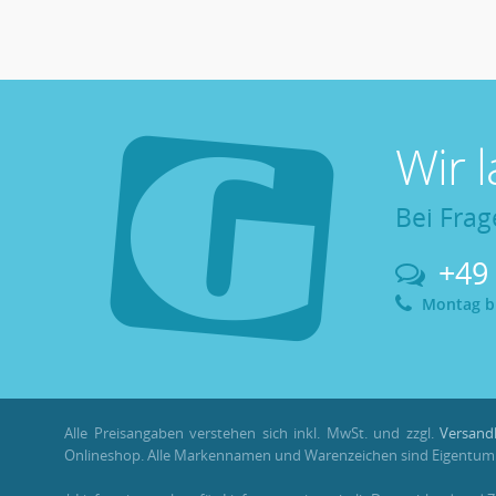
Wir 
Bei Frag
+49
Montag bis
Alle Preisangaben verstehen sich inkl. MwSt. und zzgl.
Versand
Onlineshop. Alle Markennamen und Warenzeichen sind Eigentum i