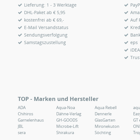
Lieferung: 1 - 3 Werktage
PayP
DHL-Paket ab € 5,95
Ama
kostenfrei ab € 69,-
Auf
E-Mail Versandstatus
Kred
Sendungsverfolgung
Ban
Samstagszustellung
eps
iDEA
Trus
TOP - Marken und Hersteller
ADA
Aqua-Noa
Aqua Rebell
aq
Chihiros
Dähne-Verlag
Dennerle
Eas
Garnelenhaus
GH-GOODS
GlasGarten
GT 
JBL
Microbe-Lift
Mironekuton
ON
sera
Shirakura
Söchting
Tro