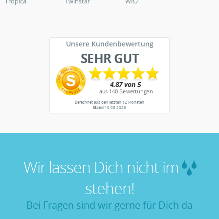
Tropica
Twinstar
WIO
Unsere Kundenbewertung
SEHR GUT
Berechnet aus den letzten 12 Monaten
Stand
10.08.2026
Wir lassen Dich nicht im
stehen!
Bei Fragen sind wir gerne für Dich da