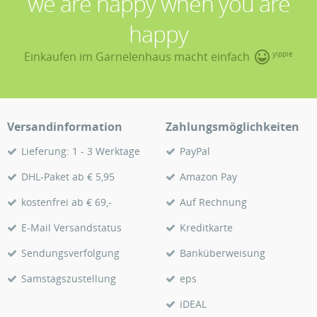
we are happy when you are
happy
Einkaufen im Garnelenhaus macht einfach
yippie
Versandinformation
Zahlungsmöglichkeiten
Lieferung: 1 - 3 Werktage
PayPal
DHL-Paket ab € 5,95
Amazon Pay
kostenfrei ab € 69,-
Auf Rechnung
E-Mail Versandstatus
Kreditkarte
Sendungsverfolgung
Banküberweisung
Samstagszustellung
eps
iDEAL