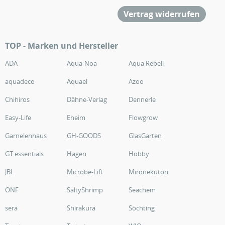
Vertrag widerrufen
TOP - Marken und Hersteller
ADA
Aqua-Noa
Aqua Rebell
aquadeco
Aquael
Azoo
Chihiros
Dähne-Verlag
Dennerle
Easy-Life
Eheim
Flowgrow
Garnelenhaus
GH-GOODS
GlasGarten
GT essentials
Hagen
Hobby
JBL
Microbe-Lift
Mironekuton
ONF
SaltyShrimp
Seachem
sera
Shirakura
Söchting