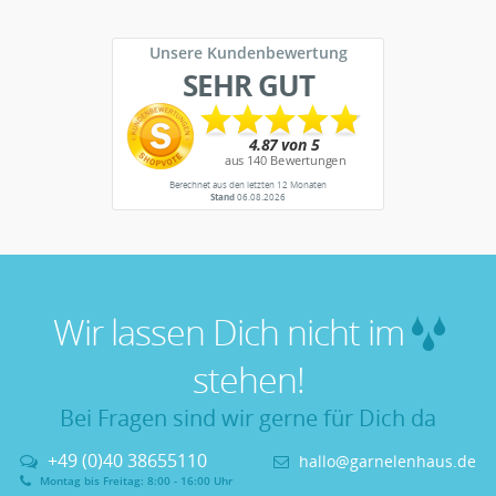
Unsere Kundenbewertung
SEHR GUT
Berechnet aus den letzten 12 Monaten
Stand
06.08.2026
Wir lassen Dich nicht im
stehen!
Bei Fragen sind wir gerne für Dich da
+49 (0)40 38655110
hallo@garnelenhaus.de
Montag bis Freitag: 8:00 - 16:00 Uhr