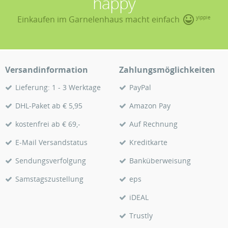
happy
Einkaufen im Garnelenhaus macht einfach
yippie
Versandinformation
Zahlungsmöglichkeiten
Lieferung: 1 - 3 Werktage
PayPal
DHL-Paket ab € 5,95
Amazon Pay
kostenfrei ab € 69,-
Auf Rechnung
E-Mail Versandstatus
Kreditkarte
Sendungsverfolgung
Banküberweisung
Samstagszustellung
eps
iDEAL
Trustly