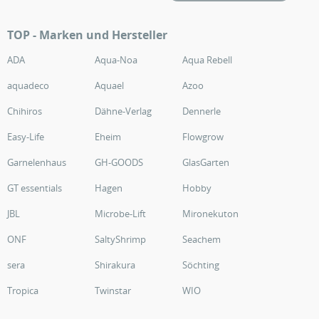
TOP - Marken und Hersteller
ADA
Aqua-Noa
Aqua Rebell
aquadeco
Aquael
Azoo
Chihiros
Dähne-Verlag
Dennerle
Easy-Life
Eheim
Flowgrow
Garnelenhaus
GH-GOODS
GlasGarten
GT essentials
Hagen
Hobby
JBL
Microbe-Lift
Mironekuton
ONF
SaltyShrimp
Seachem
sera
Shirakura
Söchting
Tropica
Twinstar
WIO