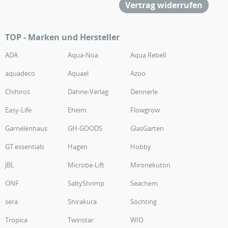
Vertrag widerrufen
TOP - Marken und Hersteller
ADA
Aqua-Noa
Aqua Rebell
aquadeco
Aquael
Azoo
Chihiros
Dähne-Verlag
Dennerle
Easy-Life
Eheim
Flowgrow
Garnelenhaus
GH-GOODS
GlasGarten
GT essentials
Hagen
Hobby
JBL
Microbe-Lift
Mironekuton
ONF
SaltyShrimp
Seachem
sera
Shirakura
Söchting
Tropica
Twinstar
WIO