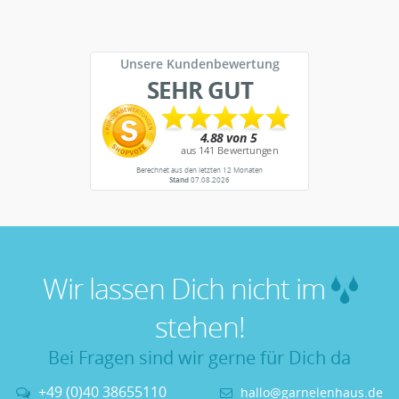
Unsere Kundenbewertung
SEHR GUT
Berechnet aus den letzten 12 Monaten
Stand
07.08.2026
Wir lassen Dich nicht im
stehen!
Bei Fragen sind wir gerne für Dich da
+49 (0)40 38655110
hallo@garnelenhaus.de