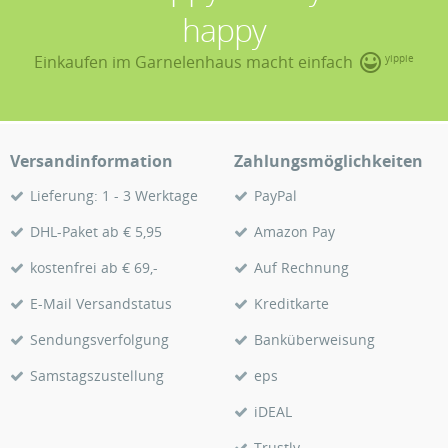
happy
Einkaufen im Garnelenhaus macht einfach
yippie
Versandinformation
Zahlungsmöglichkeiten
Lieferung: 1 - 3 Werktage
PayPal
DHL-Paket ab € 5,95
Amazon Pay
kostenfrei ab € 69,-
Auf Rechnung
E-Mail Versandstatus
Kreditkarte
Sendungsverfolgung
Banküberweisung
Samstagszustellung
eps
iDEAL
Trustly