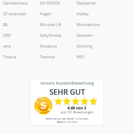
Garnelenhaus
GH-GOODS
GlasGarten
GT essentials
Hagen
Hobby
JBL
Microbe-Lift
Mironekuton
ONF
SaltyShrimp
Seachem
sera
Shirakura
Söchting
Tropica
Twinstar
WIO
Unsere Kundenbewertung
SEHR GUT
Berechnet aus den letzten 12 Monaten
Stand
07.08.2026