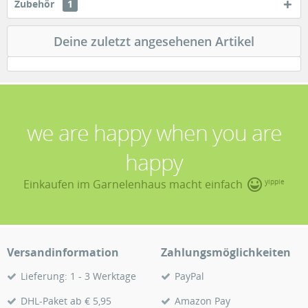
Zubehör
1
Deine zuletzt angesehenen Artikel
we are happy when you are
happy
Einkaufen im Garnelenhaus macht einfach
yippie
Versandinformation
Zahlungsmöglichkeiten
Lieferung: 1 - 3 Werktage
PayPal
DHL-Paket ab € 5,95
Amazon Pay