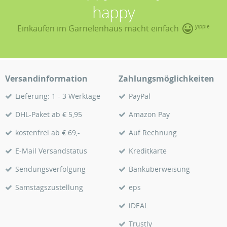
happy
Einkaufen im Garnelenhaus macht einfach
yippie
Versandinformation
Zahlungsmöglichkeiten
Lieferung: 1 - 3 Werktage
PayPal
DHL-Paket ab € 5,95
Amazon Pay
kostenfrei ab € 69,-
Auf Rechnung
E-Mail Versandstatus
Kreditkarte
Sendungsverfolgung
Banküberweisung
Samstagszustellung
eps
iDEAL
Trustly