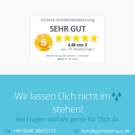
Unsere Kundenbewertung
SEHR GUT
Berechnet aus den letzten 12 Monaten
Stand
07.08.2026
Wir lassen Dich nicht im
stehen!
Bei Fragen sind wir gerne für Dich da
+49 (0)40 38655110
hallo@garnelenhaus.de