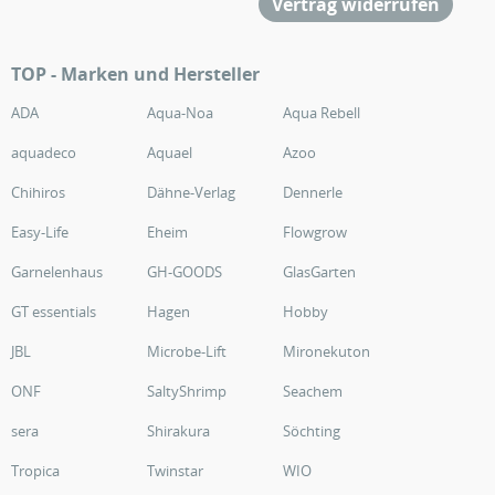
Vertrag widerrufen
TOP - Marken und Hersteller
ADA
Aqua-Noa
Aqua Rebell
aquadeco
Aquael
Azoo
Chihiros
Dähne-Verlag
Dennerle
Easy-Life
Eheim
Flowgrow
Garnelenhaus
GH-GOODS
GlasGarten
GT essentials
Hagen
Hobby
JBL
Microbe-Lift
Mironekuton
ONF
SaltyShrimp
Seachem
sera
Shirakura
Söchting
Tropica
Twinstar
WIO