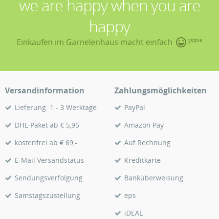
we are happy when you are
happy
Einkaufen im Garnelenhaus macht einfach
yippie
Versandinformation
Zahlungsmöglichkeiten
Lieferung: 1 - 3 Werktage
PayPal
DHL-Paket ab € 5,95
Amazon Pay
kostenfrei ab € 69,-
Auf Rechnung
E-Mail Versandstatus
Kreditkarte
Sendungsverfolgung
Banküberweisung
Samstagszustellung
eps
iDEAL