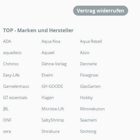
Vertrag widerrufen
TOP - Marken und Hersteller
ADA
Aqua-Noa
Aqua Rebell
aquadeco
Aquael
Azoo
Chihiros
Dähne-Verlag
Dennerle
Easy-Life
Eheim
Flowgrow
Garnelenhaus
GH-GOODS
GlasGarten
GT essentials
Hagen
Hobby
JBL
Microbe-Lift
Mironekuton
ONF
SaltyShrimp
Seachem
sera
Shirakura
Söchting