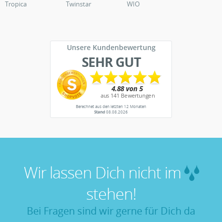
Tropica
Twinstar
WIO
Unsere Kundenbewertung
SEHR GUT
Berechnet aus den letzten 12 Monaten
Stand
08.08.2026
Wir lassen Dich nicht im
stehen!
Bei Fragen sind wir gerne für Dich da