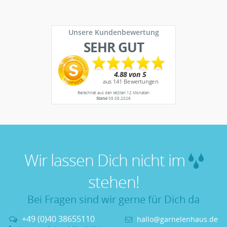
Unsere Kundenbewertung
SEHR GUT
Berechnet aus den letzten 12 Monaten
Stand
08.08.2026
Wir lassen Dich nicht im
stehen!
Bei Fragen sind wir gerne für Dich da
+49 (0)40 38655110
hallo@garnelenhaus.de