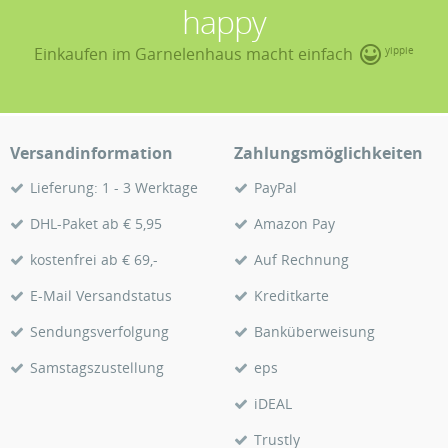
happy
Einkaufen im Garnelenhaus macht einfach
yippie
Versandinformation
Zahlungsmöglichkeiten
Lieferung: 1 - 3 Werktage
PayPal
DHL-Paket ab € 5,95
Amazon Pay
kostenfrei ab € 69,-
Auf Rechnung
E-Mail Versandstatus
Kreditkarte
Sendungsverfolgung
Banküberweisung
Samstagszustellung
eps
iDEAL
Trustly