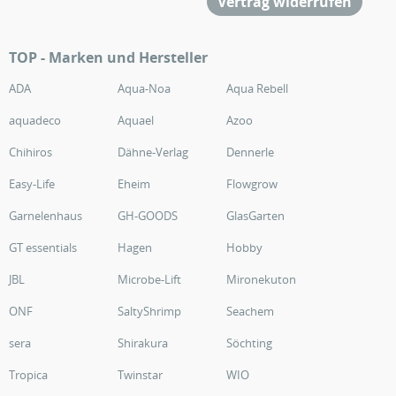
Vertrag widerrufen
TOP - Marken und Hersteller
ADA
Aqua-Noa
Aqua Rebell
aquadeco
Aquael
Azoo
Chihiros
Dähne-Verlag
Dennerle
Easy-Life
Eheim
Flowgrow
Garnelenhaus
GH-GOODS
GlasGarten
GT essentials
Hagen
Hobby
JBL
Microbe-Lift
Mironekuton
ONF
SaltyShrimp
Seachem
sera
Shirakura
Söchting
Tropica
Twinstar
WIO