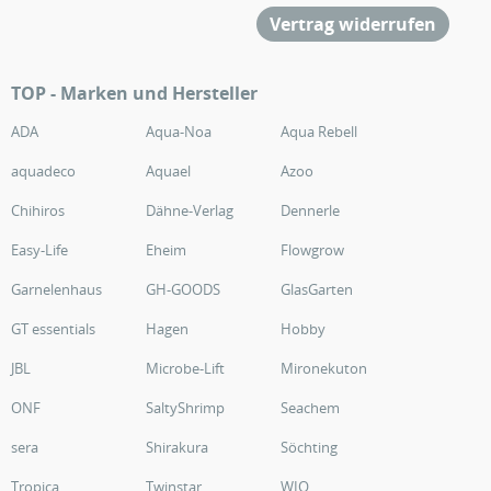
Vertrag widerrufen
TOP - Marken und Hersteller
ADA
Aqua-Noa
Aqua Rebell
aquadeco
Aquael
Azoo
Chihiros
Dähne-Verlag
Dennerle
Easy-Life
Eheim
Flowgrow
Garnelenhaus
GH-GOODS
GlasGarten
GT essentials
Hagen
Hobby
JBL
Microbe-Lift
Mironekuton
ONF
SaltyShrimp
Seachem
sera
Shirakura
Söchting
Tropica
Twinstar
WIO