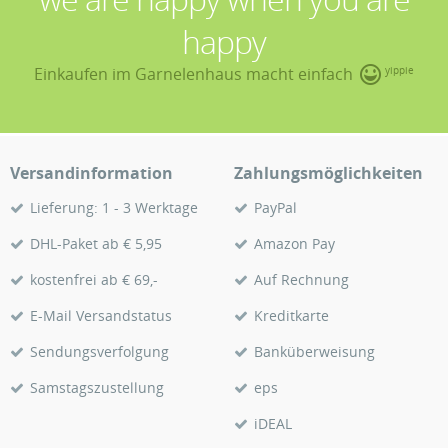
happy
Einkaufen im Garnelenhaus macht einfach
yippie
Versandinformation
Zahlungsmöglichkeiten
Lieferung: 1 - 3 Werktage
PayPal
DHL-Paket ab € 5,95
Amazon Pay
kostenfrei ab € 69,-
Auf Rechnung
E-Mail Versandstatus
Kreditkarte
Sendungsverfolgung
Banküberweisung
Samstagszustellung
eps
iDEAL