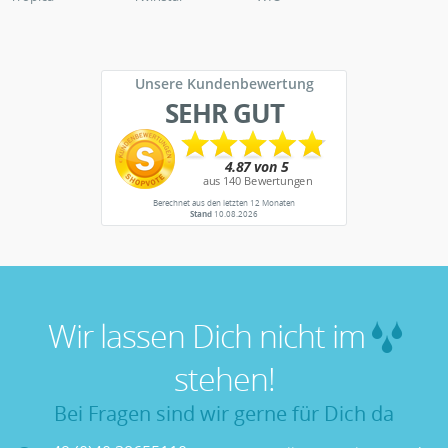
Unsere Kundenbewertung
SEHR GUT
Berechnet aus den letzten 12 Monaten
Stand
10.08.2026
Wir lassen Dich nicht im
stehen!
Bei Fragen sind wir gerne für Dich da