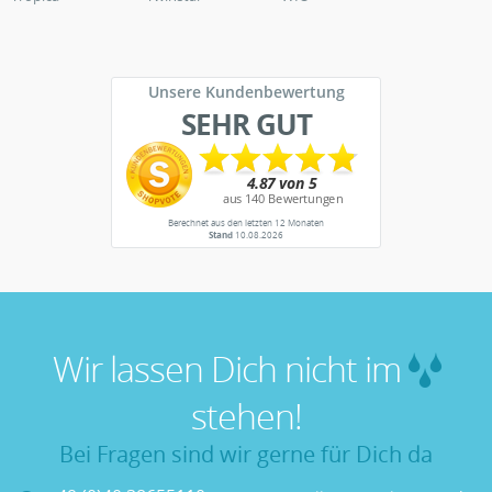
Unsere Kundenbewertung
SEHR GUT
Berechnet aus den letzten 12 Monaten
Stand
10.08.2026
Wir lassen Dich nicht im
stehen!
Bei Fragen sind wir gerne für Dich da