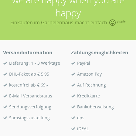
happy
Einkaufen im Garnelenhaus macht einfach
yippie
Versandinformation
Zahlungsmöglichkeiten
Lieferung: 1 - 3 Werktage
PayPal
DHL-Paket ab € 5,95
Amazon Pay
kostenfrei ab € 69,-
Auf Rechnung
E-Mail Versandstatus
Kreditkarte
Sendungsverfolgung
Banküberweisung
Samstagszustellung
eps
iDEAL