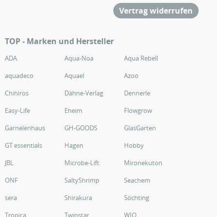
Vertrag widerrufen
TOP - Marken und Hersteller
ADA
Aqua-Noa
Aqua Rebell
aquadeco
Aquael
Azoo
Chihiros
Dähne-Verlag
Dennerle
Easy-Life
Eheim
Flowgrow
Garnelenhaus
GH-GOODS
GlasGarten
GT essentials
Hagen
Hobby
JBL
Microbe-Lift
Mironekuton
ONF
SaltyShrimp
Seachem
sera
Shirakura
Söchting
Tropica
Twinstar
WIO