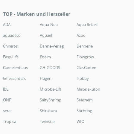
TOP - Marken und Hersteller
ADA
Aqua-Noa
Aqua Rebell
aquadeco
Aquael
Azoo
Chihiros
Dähne-Verlag
Dennerle
Easy-Life
Eheim
Flowgrow
Garnelenhaus
GH-GOODS
GlasGarten
GT essentials
Hagen
Hobby
JBL
Microbe-Lift
Mironekuton
ONF
SaltyShrimp
Seachem
sera
Shirakura
Söchting
Tropica
Twinstar
WIO