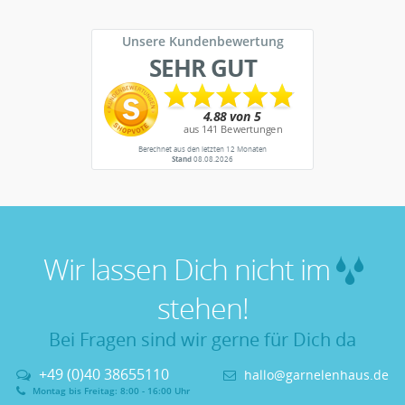
Unsere Kundenbewertung
SEHR GUT
Berechnet aus den letzten 12 Monaten
Stand
08.08.2026
Wir lassen Dich nicht im
stehen!
Bei Fragen sind wir gerne für Dich da
+49 (0)40 38655110
hallo@garnelenhaus.de
Montag bis Freitag: 8:00 - 16:00 Uhr