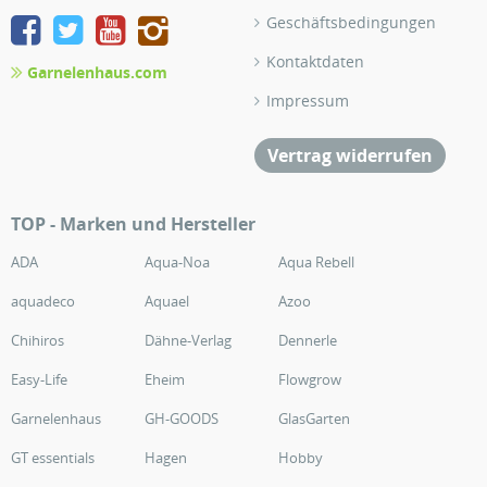
Geschäftsbedingungen
Kontaktdaten
Garnelenhaus.com
Impressum
Vertrag widerrufen
TOP - Marken und Hersteller
ADA
Aqua-Noa
Aqua Rebell
aquadeco
Aquael
Azoo
Chihiros
Dähne-Verlag
Dennerle
Easy-Life
Eheim
Flowgrow
Garnelenhaus
GH-GOODS
GlasGarten
GT essentials
Hagen
Hobby