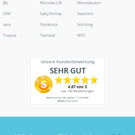
JBL
Microbe-Lift
Mironekuton
ONF
SaltyShrimp
Seachem
sera
Shirakura
Söchting
Tropica
Twinstar
WIO
Unsere Kundenbewertung
SEHR GUT
Berechnet aus den letzten 12 Monaten
Stand
06.08.2026