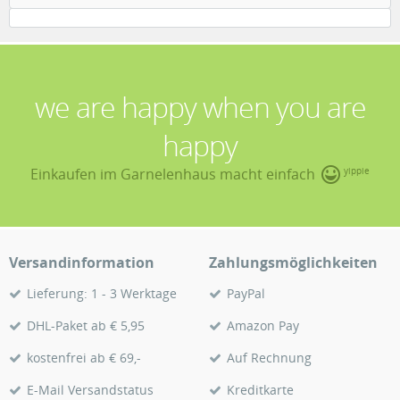
we are happy when you are
happy
Einkaufen im Garnelenhaus macht einfach
yippie
Versandinformation
Zahlungsmöglichkeiten
Lieferung: 1 - 3 Werktage
PayPal
DHL-Paket ab € 5,95
Amazon Pay
kostenfrei ab € 69,-
Auf Rechnung
E-Mail Versandstatus
Kreditkarte