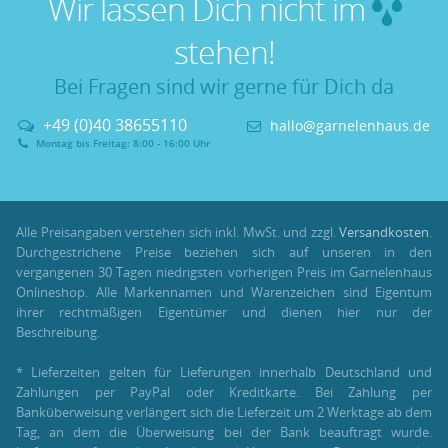
Wir lassen Dich nicht im
stehen!
Bei Fragen sind wir gerne für Dich da
+49 (0)40 38655110
hallo@garnelenhaus.de
Montag bis Freitag: 8:00 - 16:00 Uhr
Alle Preisangaben verstehen sich inkl. MwSt. und zzgl.
Versandkosten
.
Durchgestrichene Preise beziehen sich auf unseren in den
vergangenen 30 Tagen niedrigsten vorherigen Preis im Garnelenhaus
Onlineshop. Alle Markennamen und Warenzeichen sind Eigentum
ihrer rechtmäßigen Eigentümer und dienen hier nur der
Beschreibung.
* Lieferzeiten gelten für Lieferungen innerhalb Deutschland und
Zahlungen per PayPal oder Kreditkarte. Bei Zahlung per
Banküberweisung verlängert sich die Lieferzeit um 2 Werktage ab dem
Tag, an dem die Überweisung bei der Bank beauftragt wurde.