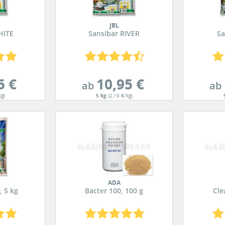
JBL
HITE
Sansibar RIVER
Sa
5 €
10,95 €
ab
ab
kg)
5 kg
(2,19 €/kg)
ADA
, 5 kg
Bacter 100, 100 g
Cle