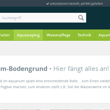
unkompliziert bestellt, perfekt geliefert
Futter
Aquascaping
Wasserpflege
Technik
Aquar
um-Bodengrund
• Hier fängt alles an!
 im Aquarium spielt eine entscheidende Rolle... zum Einen siedeln
rfügbar machen, zum Anderen stellt z.B. Soil die Wasserwerte im le