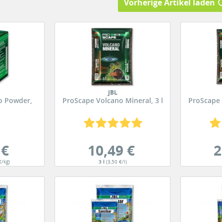
Vorherige Artikel laden
JBL
o Powder,
ProScape Volcano Mineral, 3 l
ProScape 
 €
10,49 €
2
€/kg)
3 l
(3,50 €/l)