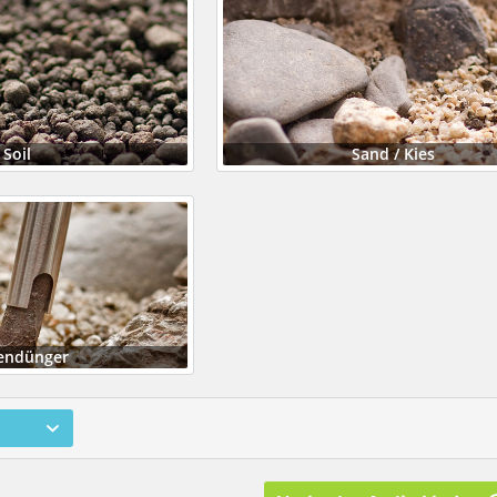
Soil
Sand / Kies
endünger