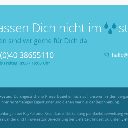
lassen Dich nicht im
st
en sind wir gerne für Dich da
 (0)40 38655110
hallo@
 Freitag: 8:00 - 16:00 Uhr
kosten
. Durchgestrichene Preise beziehen sich auf unseren in den verg
hrer rechtmäßigen Eigentümer und dienen hier nur der Beschreibung.
Zahlungen per PayPal oder Kreditkarte. Bei Zahlung per Banküberweisung ve
re Länder und Hinweise zur Berechnung der Lieferzeit findest Du unter:
Lie