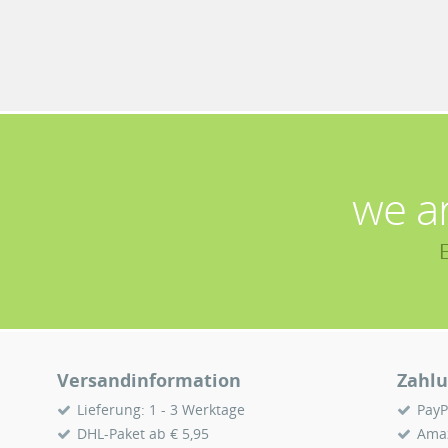
we a
Versandinformation
Zahlu
Lieferung: 1 - 3 Werktage
PayP
DHL-Paket ab € 5,95
Ama