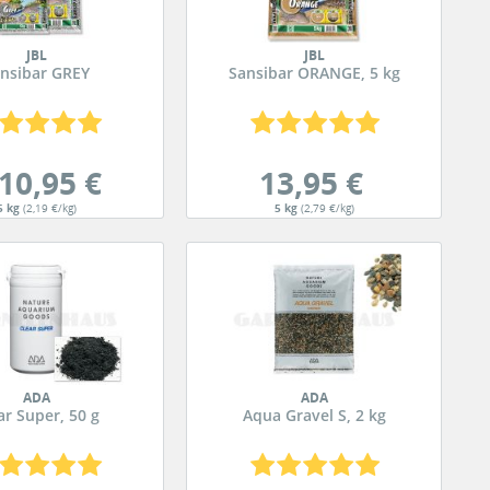
JBL
JBL
nsibar GREY
Sansibar ORANGE, 5 kg
10,95 €
13,95 €
5 kg
(2,19 €/kg)
5 kg
(2,79 €/kg)
ADA
ADA
ar Super, 50 g
Aqua Gravel S, 2 kg