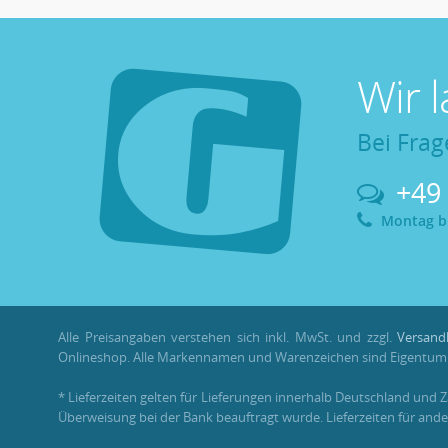
Wir 
Bei Frag
+49
Montag bis
Alle Preisangaben verstehen sich inkl. MwSt. und zzgl.
Versand
Onlineshop. Alle Markennamen und Warenzeichen sind Eigentum i
* Lieferzeiten gelten für Lieferungen innerhalb Deutschland und 
Überweisung bei der Bank beauftragt wurde. Lieferzeiten für ande