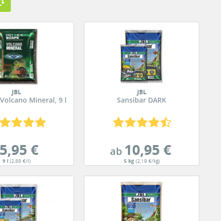
JBL
JBL
Volcano Mineral, 9 l
Sansibar DARK
5,95 €
10,95 €
ab
9 l
(2,88 €/l)
5 kg
(2,19 €/kg)