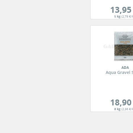
13,95
5 kg
(2,79 €/
ADA
Aqua Gravel S
18,90
8 kg
(2,36 €/