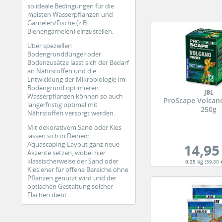
so ideale Bedingungen für die
meisten Wasserpflanzen und
Garnelen/Fische (z.B.
Bienengarnelen) einzustellen.
Über speziellen
Bodengrunddünger oder
Bodenzusätze lässt sich der Bedarf
an Nährstoffen und die
Entwicklung der Mikrobiologie im
Bodengrund optimieren.
JBL
Wasserpflanzen können so auch
ProScape Volcan
längerfristig optimal mit
250g
Nährstoffen versorgt werden.
Mit dekorativem Sand oder Kies
lassen sich in Deinem
Aquascaping-Layout ganz neue
14,95
Akzente setzen, wobei hier
klassischerweise der Sand oder
0,25 kg
(59,80 
Kies eher für offene Bereiche ohne
Pflanzen genutzt wird und der
optischen Gestaltung solcher
Flächen dient.