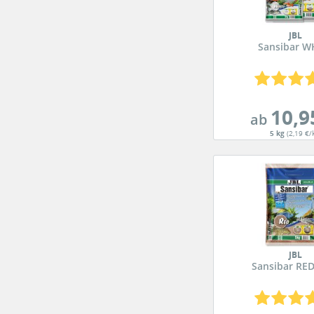
JBL
Sansibar W
10,9
ab
5 kg
(2,19 €/
JBL
Sansibar RED