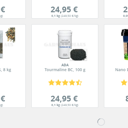
 €
24,95 €
2
kg)
0,1 kg
(249,50 €/kg)
0,0
ADA
, 8 kg
Tourmaline BC, 100 g
Nano D
 €
24,95 €
kg)
0,1 kg
(249,50 €/kg)