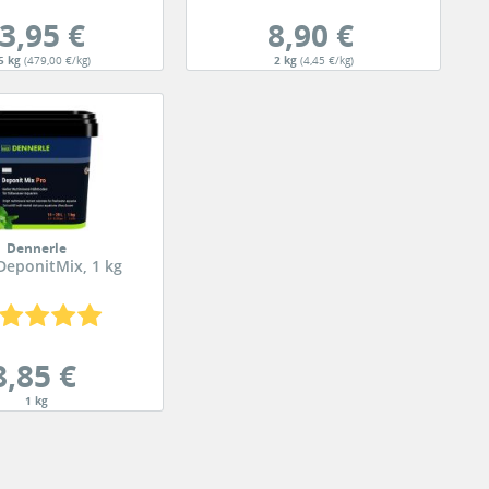
3,95 €
8,90 €
5 kg
(479,00 €/kg)
2 kg
(4,45 €/kg)
Dennerle
eponitMix, 1 kg
8,85 €
1 kg