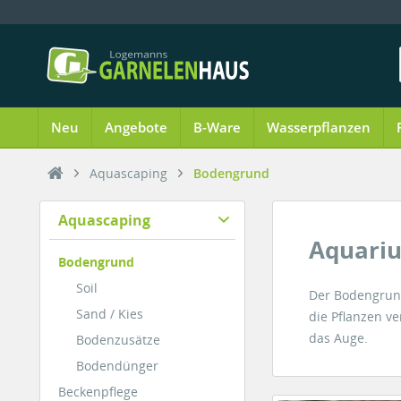
Neu
Angebote
B-Ware
Wasserpflanzen
Aquascaping
Bodengrund
Aquascaping
Aquari
Bodengrund
Soil
Der Bodengrund
Sand / Kies
die Pflanzen ve
das Auge.
Bodenzusätze
Bodendünger
Beckenpflege