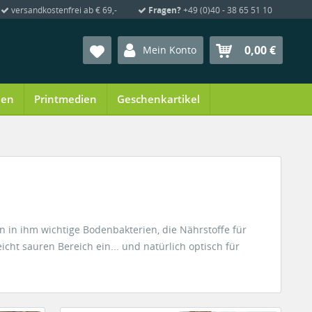
versandkostenfrei ab € 69,-
Fragen?
+49 (0)40 - 38 65 51 10
0,00 €
Mein Konto
ien
Printmedien
Geschenkartikel
 in ihm wichtige Bodenbakterien, die Nährstoffe für
icht sauren Bereich ein... und natürlich optisch für