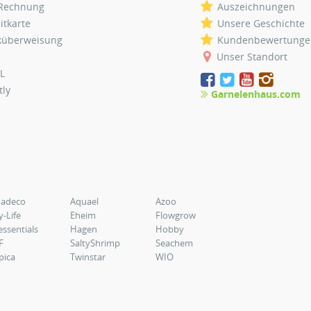
 Rechnung
Auszeichnungen
itkarte
Unsere Geschichte
küberweisung
Kundenbewertunge
Unser Standort
L
tly
Garnelenhaus.com
uadeco
Aquael
Azoo
y-Life
Eheim
Flowgrow
essentials
Hagen
Hobby
F
SaltyShrimp
Seachem
pica
Twinstar
WIO