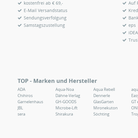
kostenfrei ab € 69,-
Auf
E-Mail Versandstatus
Kred
Sendungsverfolgung
Ban
Samstagszustellung
eps
iDEA
Trus
TOP - Marken und Hersteller
ADA
Aqua-Noa
Aqua Rebell
aq
Chihiros
Dähne-Verlag
Dennerle
Eas
Garnelenhaus
GH-GOODS
GlasGarten
GT 
JBL
Microbe-Lift
Mironekuton
ON
sera
Shirakura
Söchting
Tro