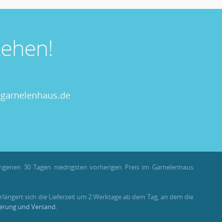
ehen!
garnelenhaus.de
angenen 30 Tagen niedrigsten vorherigen Preis im Garnelenhaus
rlängert sich die Lieferzeit um 2 Werktage ab dem Tag, an dem die
ferung und Versand
.