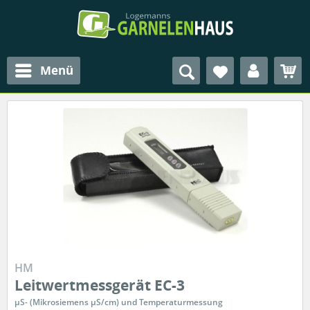
Menü
HM
Leitwertmessgerät EC-3
µS- (Mikrosiemens µS/cm) und Temperaturmessung