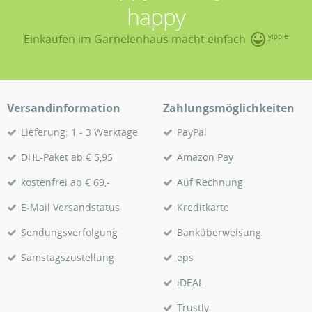
happy
Einkaufen im Garnelenhaus macht einfach
yippie
Versandinformation
Zahlungsmöglichkeiten
Lieferung: 1 - 3 Werktage
PayPal
DHL-Paket ab € 5,95
Amazon Pay
kostenfrei ab € 69,-
Auf Rechnung
E-Mail Versandstatus
Kreditkarte
Sendungsverfolgung
Banküberweisung
Samstagszustellung
eps
iDEAL
Trustly