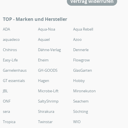
Vertrag widerrufen
TOP - Marken und Hersteller
ADA
Aqua-Noa
Aqua Rebell
aquadeco
Aquael
Azoo
Chihiros
Dähne-Verlag
Dennerle
Easy-Life
Eheim
Flowgrow
Garnelenhaus
GH-GOODS
GlasGarten
GT essentials
Hagen
Hobby
JBL
Microbe-Lift
Mironekuton
ONF
SaltyShrimp
Seachem
sera
Shirakura
Söchting
Tropica
Twinstar
WIO