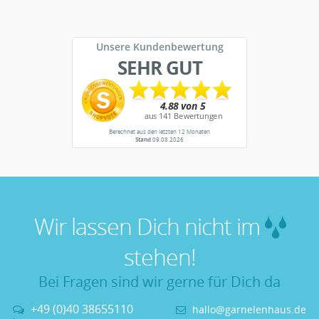
Unsere Kundenbewertung
SEHR GUT
Berechnet aus den letzten 12 Monaten
Stand
09.08.2026
Wir lassen Dich nicht im
stehen!
Bei Fragen sind wir gerne für Dich da
+49 (0)40 38655110
hallo@garnelenhaus.de