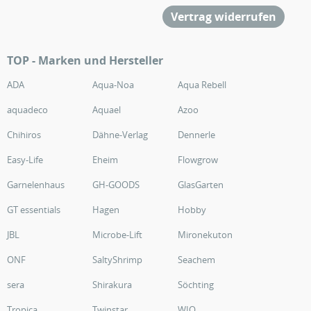
Vertrag widerrufen
TOP - Marken und Hersteller
ADA
Aqua-Noa
Aqua Rebell
aquadeco
Aquael
Azoo
Chihiros
Dähne-Verlag
Dennerle
Easy-Life
Eheim
Flowgrow
Garnelenhaus
GH-GOODS
GlasGarten
GT essentials
Hagen
Hobby
JBL
Microbe-Lift
Mironekuton
ONF
SaltyShrimp
Seachem
sera
Shirakura
Söchting
Tropica
Twinstar
WIO