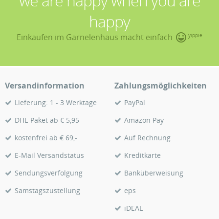
we are happy when you are
happy
Einkaufen im Garnelenhaus macht einfach
yippie
Versandinformation
Zahlungsmöglichkeiten
Lieferung: 1 - 3 Werktage
PayPal
DHL-Paket ab € 5,95
Amazon Pay
kostenfrei ab € 69,-
Auf Rechnung
E-Mail Versandstatus
Kreditkarte
Sendungsverfolgung
Banküberweisung
Samstagszustellung
eps
iDEAL