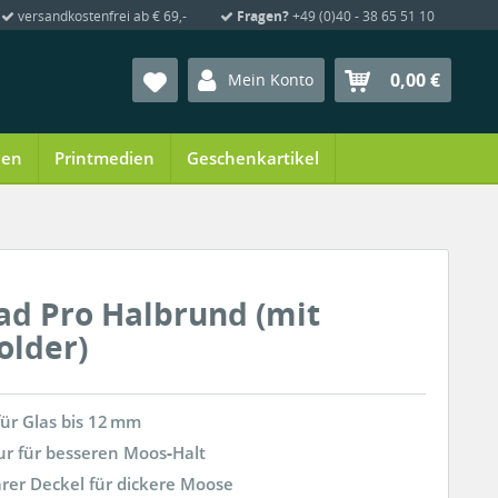
versandkostenfrei ab € 69,-
Fragen?
+49 (0)40 - 38 65 51 10
0,00 €
Mein Konto
ien
Printmedien
Geschenkartikel
d Pro Halbrund (mit
older)
ür Glas bis 12 mm
r für besseren Moos‑Halt
rer Deckel für dickere Moose