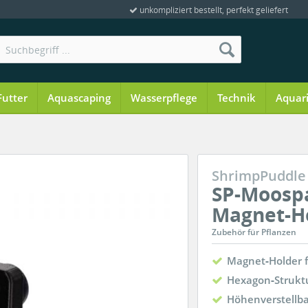
unkompliziert bestellt, perfekt geliefert
Futter
Aquascaping
Wasserpflege
Technik
Aquar
ShrimpPuddle
SP-Moospa
Magnet-H
Zubehör für Pflanzen
Magnet‑Holder f
Hexagon‑Struktu
Höhenverstellba