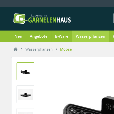
Neu
Angebote
B-Ware
Wasserpflanzen
Wasserpflanzen
Moose