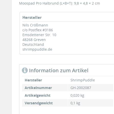
Moospad Pro Halbrund (L×B×T): 9,8 × 4,8 × 2 cm
Hersteller
Nils Crößmann
c/o Postflex #3186
Emsdettener Str. 10
48268 Greven
Deutschland
shrimppuddle.de
Information zum Artikel
Hersteller
ShrimpPuddle
Artikelnummer
GH-2002087
Artikelgewicht
0,020 kg
Versandgewicht
0,1 kg