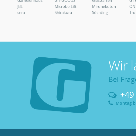
Garnelenhaus
GH-GOODS
GlasGarten
GT 
JBL
Microbe-Lift
Mironekuton
ON
sera
Shirakura
Söchting
Tro
Wir 
Bei Frag
+49
Montag bis