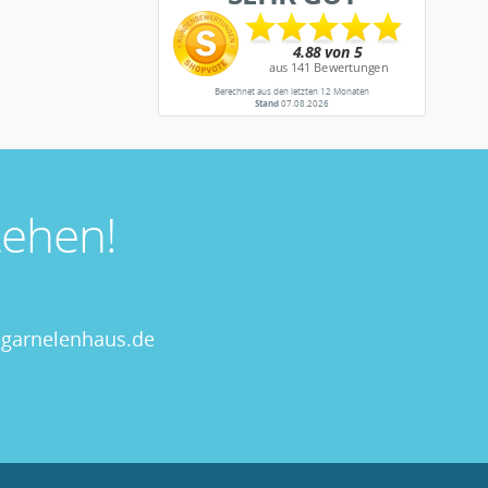
Berechnet aus den letzten 12 Monaten
Stand
07.08.2026
ehen!
garnelenhaus.de