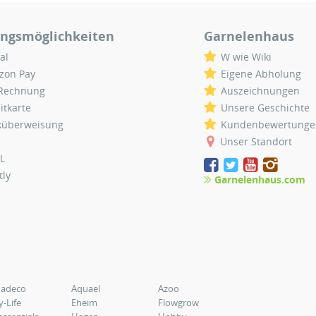
ngsmöglichkeiten
Garnelenhaus
al
W wie Wiki
zon Pay
Eigene Abholung
 Rechnung
Auszeichnungen
itkarte
Unsere Geschichte
küberweisung
Kundenbewertunge
Unser Standort
L
tly
Garnelenhaus.com
uadeco
Aquael
Azoo
y-Life
Eheim
Flowgrow