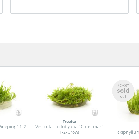
SORRY
sold
out
Tropica
"Weeping" 1-2-
Vesicularia dubyana "Christmas"
1-2-Grow!
Taxiphyllum