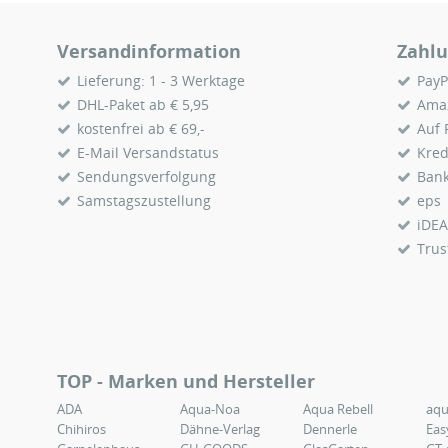
Versandinformation
Zahlu
Lieferung: 1 - 3 Werktage
PayP
DHL-Paket ab € 5,95
Ama
kostenfrei ab € 69,-
Auf
E-Mail Versandstatus
Kred
Sendungsverfolgung
Ban
Samstagszustellung
eps
iDEA
Trus
TOP - Marken und Hersteller
ADA
Aqua-Noa
Aqua Rebell
aq
Chihiros
Dähne-Verlag
Dennerle
Eas