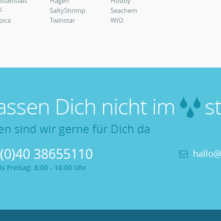
essentials
Hagen
Hobby
F
SaltyShrimp
Seachem
pica
Twinstar
WIO
lassen Dich nicht im
st
en sind wir gerne für Dich da
 (0)40 38655110
hallo@
 Freitag: 8:00 - 16:00 Uhr