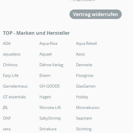
Vertrag widerrufen
TOP - Marken und Hersteller
ADA
Aqua-Noa
Aqua Rebell
aquadeco
Aquael
Azoo
Chihiros
Dähne-Verlag
Dennerle
Easy-Life
Eheim
Flowgrow
Garnelenhaus
GH-GOODS
GlasGarten
GT essentials
Hagen
Hobby
JBL
Microbe-Lift
Mironekuton
ONF
SaltyShrimp
Seachem
sera
Shirakura
Söchting