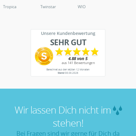
Tropica
Twinstar
WIO
Unsere Kundenbewertung
SEHR GUT
Berechnet aus den letzten 12 Monaten
Stand
08.08.2026
Wir lassen Dich nicht im
stehen!
Bei Fragen sind wir gerne für Dich da