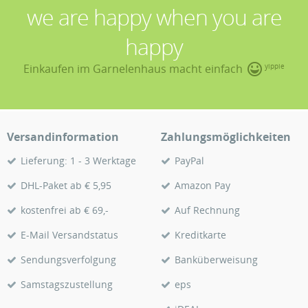
we are happy when you are
happy
Einkaufen im Garnelenhaus macht einfach
yippie
Versandinformation
Zahlungsmöglichkeiten
Lieferung: 1 - 3 Werktage
PayPal
DHL-Paket ab € 5,95
Amazon Pay
kostenfrei ab € 69,-
Auf Rechnung
E-Mail Versandstatus
Kreditkarte
Sendungsverfolgung
Banküberweisung
Samstagszustellung
eps