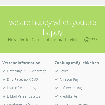
we are happy when you are
happy
Einkaufen im Garnelenhaus macht einfach
yippie
Versandinformation
Zahlungsmöglichkeiten
Lieferung: 1 - 3 Werktage
PayPal
DHL-Paket ab € 5,95
Amazon Pay
kostenfrei ab € 69,-
Auf Rechnung
E-Mail Versandstatus
Kreditkarte
Sendungsverfolgung
Banküberweisung