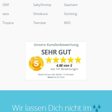
ONF
SaltyShrimp
Seachem
sera
Shirakura
Söchting
Tropica
Twinstar
WIO
Unsere Kundenbewertung
SEHR GUT
Berechnet aus den letzten 12 Monaten
Stand
08.08.2026
Wir lassen Dich nicht im