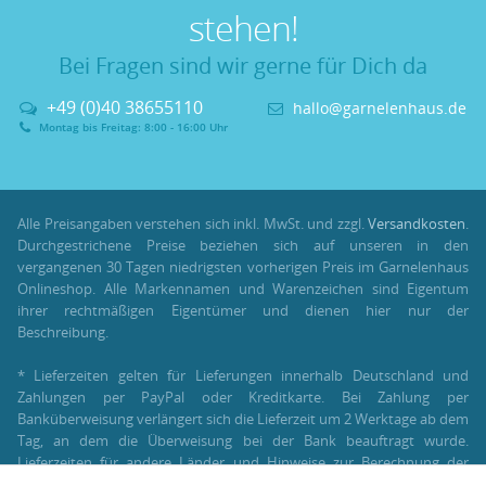
stehen!
Bei Fragen sind wir gerne für Dich da
+49 (0)40 38655110
hallo@garnelenhaus.de
Montag bis Freitag: 8:00 - 16:00 Uhr
Alle Preisangaben verstehen sich inkl. MwSt. und zzgl.
Versandkosten
.
Durchgestrichene Preise beziehen sich auf unseren in den
vergangenen 30 Tagen niedrigsten vorherigen Preis im Garnelenhaus
Onlineshop. Alle Markennamen und Warenzeichen sind Eigentum
ihrer rechtmäßigen Eigentümer und dienen hier nur der
Beschreibung.
* Lieferzeiten gelten für Lieferungen innerhalb Deutschland und
Zahlungen per PayPal oder Kreditkarte. Bei Zahlung per
Banküberweisung verlängert sich die Lieferzeit um 2 Werktage ab dem
Tag, an dem die Überweisung bei der Bank beauftragt wurde.
Lieferzeiten für andere Länder und Hinweise zur Berechnung der
Lieferzeit findest Du unter:
Lieferung und Versand
.