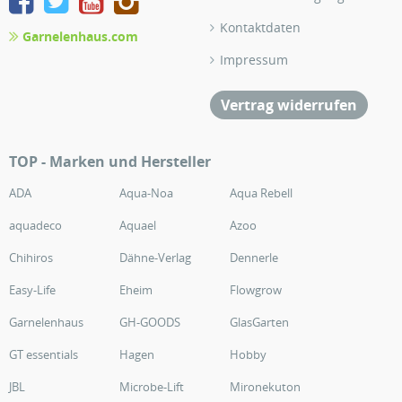
Kontaktdaten
Garnelenhaus.com
Impressum
Vertrag widerrufen
TOP - Marken und Hersteller
ADA
Aqua-Noa
Aqua Rebell
aquadeco
Aquael
Azoo
Chihiros
Dähne-Verlag
Dennerle
Easy-Life
Eheim
Flowgrow
Garnelenhaus
GH-GOODS
GlasGarten
GT essentials
Hagen
Hobby
JBL
Microbe-Lift
Mironekuton