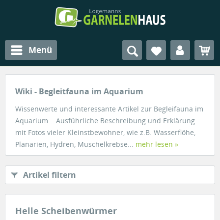
Menü
Wiki - Begleitfauna im Aquarium
Wissenwerte und interessante Artikel zur Begleifauna im
Aquarium... Ausführliche Beschreibung und Erklärung
mit Fotos vieler Kleinstbewohner, wie z.B. Wasserflöhe,
Planarien, Hydren, Muschelkrebse...
mehr lesen »
Artikel filtern
Helle Scheibenwürmer