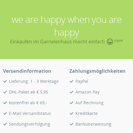
we are happy when you are
happy
Einkaufen im Garnelenhaus macht einfach
yippie
Versandinformation
Zahlungsmöglichkeiten
Lieferung: 1 - 3 Werktage
PayPal
DHL-Paket ab € 5,95
Amazon Pay
kostenfrei ab € 69,-
Auf Rechnung
E-Mail Versandstatus
Kreditkarte
Sendungsverfolgung
Banküberweisung