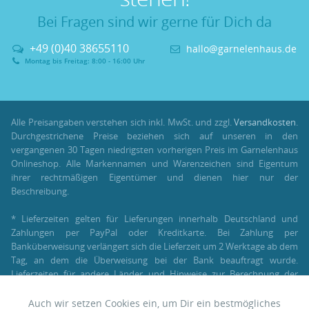
Bei Fragen sind wir gerne für Dich da
+49 (0)40 38655110
hallo@garnelenhaus.de
Montag bis Freitag: 8:00 - 16:00 Uhr
Alle Preisangaben verstehen sich inkl. MwSt. und zzgl.
Versandkosten
.
Durchgestrichene Preise beziehen sich auf unseren in den
vergangenen 30 Tagen niedrigsten vorherigen Preis im Garnelenhaus
Onlineshop. Alle Markennamen und Warenzeichen sind Eigentum
ihrer rechtmäßigen Eigentümer und dienen hier nur der
Beschreibung.
* Lieferzeiten gelten für Lieferungen innerhalb Deutschland und
Zahlungen per PayPal oder Kreditkarte. Bei Zahlung per
Banküberweisung verlängert sich die Lieferzeit um 2 Werktage ab dem
Tag, an dem die Überweisung bei der Bank beauftragt wurde.
Lieferzeiten für andere Länder und Hinweise zur Berechnung der
Lieferzeit findest Du unter:
Lieferung und Versand
.
Auch wir setzen Cookies ein, um Dir ein bestmögliches
Aktiv
Funktionale