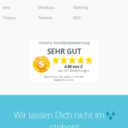
sera
Shirakura
Söchting
Tropica
Twinstar
WIO
Unsere Kundenbewertung
SEHR GUT
Berechnet aus den letzten 12 Monaten
Stand
09.08.2026
Wir lassen Dich nicht im
stehen!