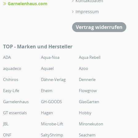
Kontaktdaten
Garnelenhaus.com
Impressum
Vertrag widerrufen
TOP - Marken und Hersteller
ADA
Aqua-Noa
Aqua Rebell
aquadeco
Aquael
Azoo
Chihiros
Dähne-Verlag
Dennerle
Easy-Life
Eheim
Flowgrow
Garnelenhaus
GH-GOODS
GlasGarten
GT essentials
Hagen
Hobby
JBL
Microbe-Lift
Mironekuton
ONF
SaltyShrimp
Seachem