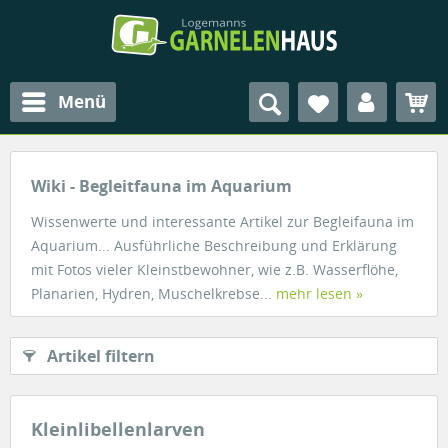
Menü
Wiki - Begleitfauna im Aquarium
Wissenwerte und interessante Artikel zur Begleifauna im
Aquarium... Ausführliche Beschreibung und Erklärung
mit Fotos vieler Kleinstbewohner, wie z.B. Wasserflöhe,
Planarien, Hydren, Muschelkrebse...
mehr lesen »
Artikel filtern
Kleinlibellenlarven