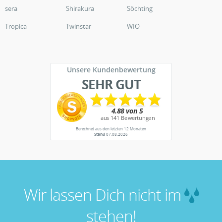
sera
Shirakura
Söchting
Tropica
Twinstar
WIO
Unsere Kundenbewertung
SEHR GUT
Berechnet aus den letzten 12 Monaten
Stand
07.08.2026
Wir lassen Dich nicht im
stehen!