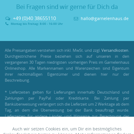
Bei Fragen sind wir gerne für Dich da
+49 (0)40 38655110
hallo@garnelenhaus.de
Montag bis Freitag: 8:00 - 16:00 Uhr
Alle Preisangaben verstehen sich inkl. MwSt. und zzgl.
Versandkosten
.
Durchgestrichene Preise beziehen sich auf unseren in den
vergangenen 30 Tagen niedrigsten vorherigen Preis im Garnelenhaus
Onlineshop. Alle Markennamen und Warenzeichen sind Eigentum
ihrer rechtmäßigen Eigentümer und dienen hier nur der
Beschreibung.
* Lieferzeiten gelten für Lieferungen innerhalb Deutschland und
Zahlungen per PayPal oder Kreditkarte. Bei Zahlung per
Banküberweisung verlängert sich die Lieferzeit um 2 Werktage ab dem
Tag, an dem die Überweisung bei der Bank beauftragt wurde.
Lieferzeiten für andere Länder und Hinweise zur Berechnung der
Lieferzeit findest Du unter:
Lieferung und Versand
.
Auch wir setzen Cookies ein, um Dir ein bestmögliches
Aktiv
Funktionale