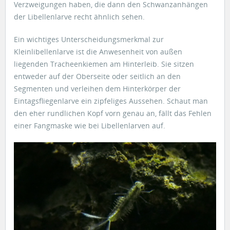
Verzweigungen haben, die dann den Schwanzanhängen
der Libellenlarve recht ähnlich sehen.
Ein wichtiges Unterscheidungsmerkmal zur
Kleinlibellenlarve ist die Anwesenheit von außen
liegenden Tracheenkiemen am Hinterleib. Sie sitzen
entweder auf der Oberseite oder seitlich an den
Segmenten und verleihen dem Hinterkörper der
Eintagsfliegenlarve ein zipfeliges Aussehen. Schaut man
den eher rundlichen Kopf vorn genau an, fällt das Fehlen
einer Fangmaske wie bei Libellenlarven auf.