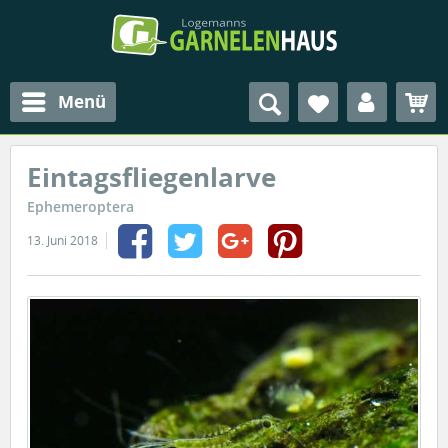
Menü
Eintagsfliegenlarve
Ephemeroptera
13. Juni 2018