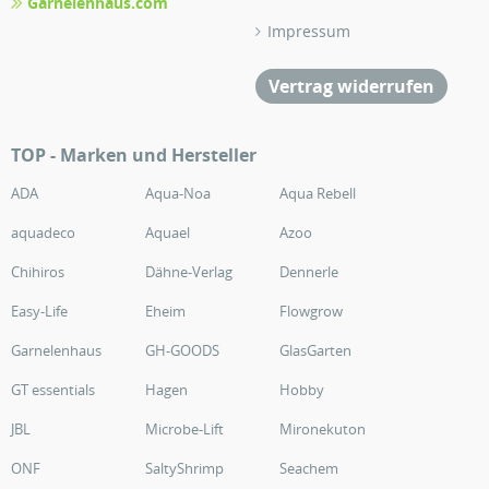
Garnelenhaus.com
Impressum
Vertrag widerrufen
TOP - Marken und Hersteller
ADA
Aqua-Noa
Aqua Rebell
aquadeco
Aquael
Azoo
Chihiros
Dähne-Verlag
Dennerle
Easy-Life
Eheim
Flowgrow
Garnelenhaus
GH-GOODS
GlasGarten
GT essentials
Hagen
Hobby
JBL
Microbe-Lift
Mironekuton
ONF
SaltyShrimp
Seachem