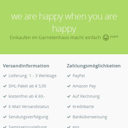
we are happy when you are
happy
Einkaufen im Garnelenhaus macht einfach
yippie
Versandinformation
Zahlungsmöglichkeiten
Lieferung: 1 - 3 Werktage
PayPal
DHL-Paket ab € 5,95
Amazon Pay
kostenfrei ab € 69,-
Auf Rechnung
E-Mail Versandstatus
Kreditkarte
Sendungsverfolgung
Banküberweisung
Samstagszustellung
eps