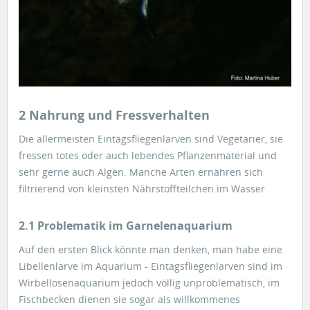
2 Nahrung und Fressverhalten
Die allermeisten Eintagsfliegenlarven sind Vegetarier, sie
fressen totes oder auch lebendes Pflanzenmaterial und
sehr gerne auch Algen. Manche Arten ernähren sich
filtrierend von kleinsten Nährstoffteilchen im Wasser.
2.1 Problematik im Garnelenaquarium
Auf den ersten Blick könnte man denken, man habe eine
Libellenlarve im Aquarium - Eintagsfliegenlarven sind im
Wirbellosenaquarium jedoch völlig unproblematisch, im
Fischbecken dienen sie sogar als willkommenes