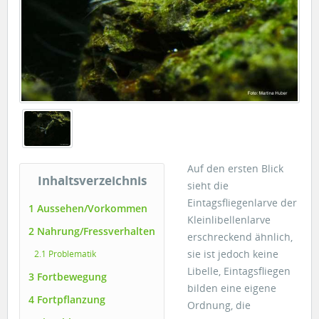
Auf den ersten Blick
Inhaltsverzeichnis
sieht die
Eintagsfliegenlarve der
1 Aussehen/Vorkommen
Kleinlibellenlarve
2 Nahrung/Fressverhalten
erschreckend ähnlich,
sie ist jedoch keine
2.1 Problematik
Libelle, Eintagsfliegen
3 Fortbewegung
bilden eine eigene
4 Fortpflanzung
Ordnung, die