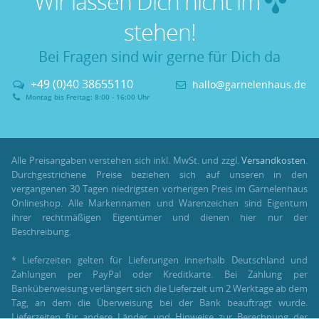
Wir lassen Dich nicht im
stehen!
Bei Fragen sind wir gerne für Dich da
+49 (0)40 38655110
hallo@garnelenhaus.de
Montag bis Freitag: 8:00 - 16:00 Uhr
Alle Preisangaben verstehen sich inkl. MwSt. und zzgl.
Versandkosten
.
Durchgestrichene Preise beziehen sich auf unseren in den
vergangenen 30 Tagen niedrigsten vorherigen Preis im Garnelenhaus
Onlineshop. Alle Markennamen und Warenzeichen sind Eigentum
ihrer rechtmäßigen Eigentümer und dienen hier nur der
Beschreibung.
* Lieferzeiten gelten für Lieferungen innerhalb Deutschland und
Zahlungen per PayPal oder Kreditkarte. Bei Zahlung per
Banküberweisung verlängert sich die Lieferzeit um 2 Werktage ab dem
Tag, an dem die Überweisung bei der Bank beauftragt wurde.
Lieferzeiten für andere Länder und Hinweise zur Berechnung der