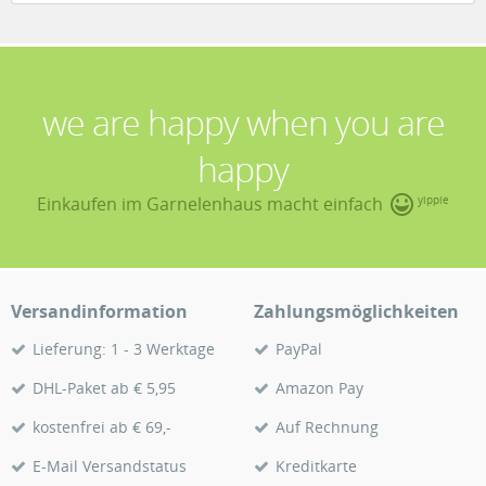
we are happy when you are
happy
Einkaufen im Garnelenhaus macht einfach
yippie
Versandinformation
Zahlungsmöglichkeiten
Lieferung: 1 - 3 Werktage
PayPal
DHL-Paket ab € 5,95
Amazon Pay
kostenfrei ab € 69,-
Auf Rechnung
E-Mail Versandstatus
Kreditkarte