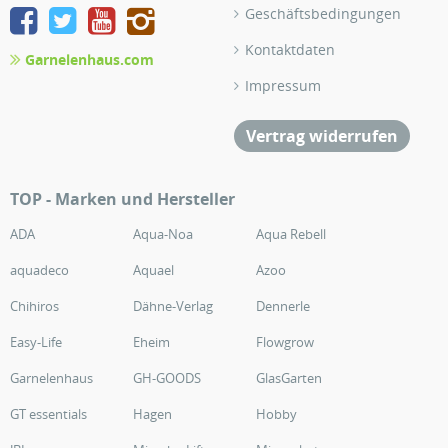
Geschäftsbedingungen
Kontaktdaten
Garnelenhaus.com
Impressum
Vertrag widerrufen
TOP - Marken und Hersteller
ADA
Aqua-Noa
Aqua Rebell
aquadeco
Aquael
Azoo
Chihiros
Dähne-Verlag
Dennerle
Easy-Life
Eheim
Flowgrow
Garnelenhaus
GH-GOODS
GlasGarten
GT essentials
Hagen
Hobby