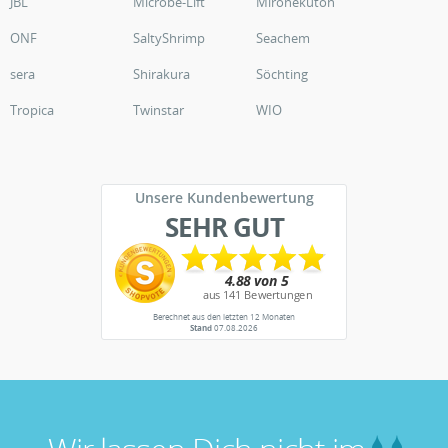
JBL
Microbe-Lift
Mironekuton
ONF
SaltyShrimp
Seachem
sera
Shirakura
Söchting
Tropica
Twinstar
WIO
Unsere Kundenbewertung
SEHR GUT
Berechnet aus den letzten 12 Monaten
Stand
07.08.2026