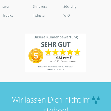
sera
Shirakura
Söchting
Tropica
Twinstar
WIO
Unsere Kundenbewertung
SEHR GUT
Berechnet aus den letzten 12 Monaten
Stand
09.08.2026
Wir lassen Dich nicht im
stehen!