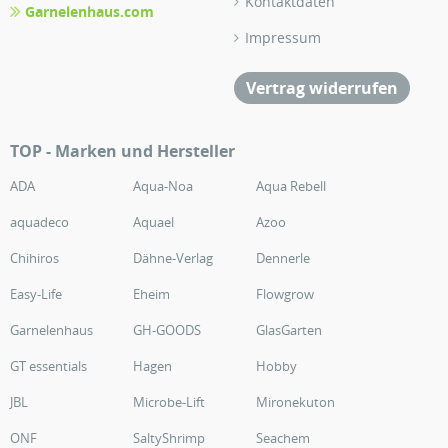
Kontaktdaten
Garnelenhaus.com
Impressum
Vertrag widerrufen
TOP - Marken und Hersteller
ADA
Aqua-Noa
Aqua Rebell
aquadeco
Aquael
Azoo
Chihiros
Dähne-Verlag
Dennerle
Easy-Life
Eheim
Flowgrow
Garnelenhaus
GH-GOODS
GlasGarten
GT essentials
Hagen
Hobby
JBL
Microbe-Lift
Mironekuton
ONF
SaltyShrimp
Seachem