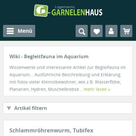
Menü
Wiki - Begleitfauna im Aquarium
Wissenwerte und interessante Artikel zur Begleifauna im
Aquarium... Ausführliche Beschreibung und Erklärung
mit Fotos vieler Kleinstbewohner, wie z.B. Wasserflöhe,
Planarien, Hydren, Muschelkrebse...
mehr lesen »
Artikel filtern
Schlammröhrenwurm, Tubifex