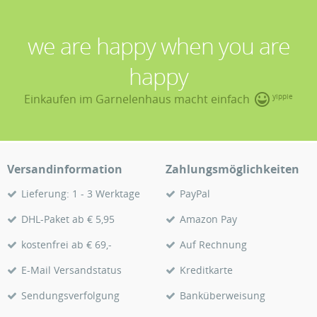
we are happy when you are
happy
Einkaufen im Garnelenhaus macht einfach
yippie
Versandinformation
Zahlungsmöglichkeiten
Lieferung: 1 - 3 Werktage
PayPal
DHL-Paket ab € 5,95
Amazon Pay
kostenfrei ab € 69,-
Auf Rechnung
E-Mail Versandstatus
Kreditkarte
Sendungsverfolgung
Banküberweisung