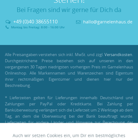
Bei Fragen sind wir gerne für Dich da
+49 (0)40 38655110
hallo@garnelenhaus.de
Montag bis Freitag: 8:00 - 16:00 Uhr
Alle Preisangaben verstehen sich inkl. MwSt. und zzgl.
Versandkosten
.
Durchgestrichene Preise beziehen sich auf unseren in den
vergangenen 30 Tagen niedrigsten vorherigen Preis im Garnelenhaus
Onlineshop. Alle Markennamen und Warenzeichen sind Eigentum
ihrer rechtmäßigen Eigentümer und dienen hier nur der
Beschreibung.
* Lieferzeiten gelten für Lieferungen innerhalb Deutschland und
Zahlungen per PayPal oder Kreditkarte. Bei Zahlung per
Banküberweisung verlängert sich die Lieferzeit um 2 Werktage ab dem
Tag, an dem die Überweisung bei der Bank beauftragt wurde.
Lieferzeiten für andere Länder und Hinweise zur Berechnung der
Lieferzeit findest Du unter:
Lieferung und Versand
.
Auch wir setzen Cookies ein, um Dir ein bestmögliches
Aktiv
Funktionale