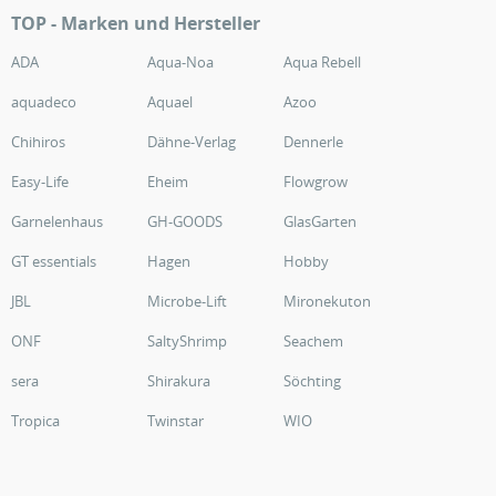
TOP - Marken und Hersteller
ADA
Aqua-Noa
Aqua Rebell
aquadeco
Aquael
Azoo
Chihiros
Dähne-Verlag
Dennerle
Easy-Life
Eheim
Flowgrow
Garnelenhaus
GH-GOODS
GlasGarten
GT essentials
Hagen
Hobby
JBL
Microbe-Lift
Mironekuton
ONF
SaltyShrimp
Seachem
sera
Shirakura
Söchting
Tropica
Twinstar
WIO