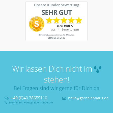
Unsere Kundenbewertung
SEHR GUT
Berechnet aus den letzten 12 Monaten
Stand
09.08.2026
Wir lassen Dich nicht im
stehen!
Bei Fragen sind wir gerne für Dich da
+49 (0)40 38655110
hallo@garnelenhaus.de
Montag bis Freitag: 8:00 - 16:00 Uhr