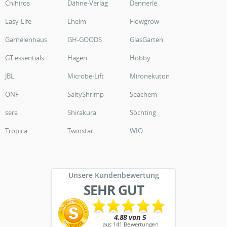
Chihiros
Dähne-Verlag
Dennerle
Easy-Life
Eheim
Flowgrow
Garnelenhaus
GH-GOODS
GlasGarten
GT essentials
Hagen
Hobby
JBL
Microbe-Lift
Mironekuton
ONF
SaltyShrimp
Seachem
sera
Shirakura
Söchting
Tropica
Twinstar
WIO
Unsere Kundenbewertung
SEHR GUT