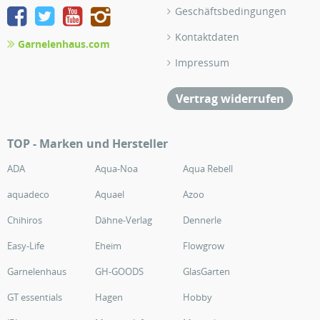
Geschäftsbedingungen
Kontaktdaten
Garnelenhaus.com
Impressum
Vertrag widerrufen
TOP - Marken und Hersteller
ADA
Aqua-Noa
Aqua Rebell
aquadeco
Aquael
Azoo
Chihiros
Dähne-Verlag
Dennerle
Easy-Life
Eheim
Flowgrow
Garnelenhaus
GH-GOODS
GlasGarten
GT essentials
Hagen
Hobby