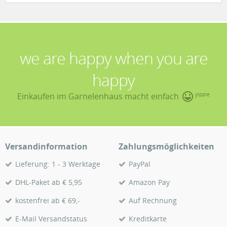
we are happy when you are
happy
Einkaufen im Garnelenhaus macht einfach
yippie
Versandinformation
Zahlungsmöglichkeiten
Lieferung: 1 - 3 Werktage
PayPal
DHL-Paket ab € 5,95
Amazon Pay
kostenfrei ab € 69,-
Auf Rechnung
E-Mail Versandstatus
Kreditkarte