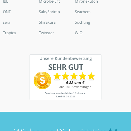
JBL
Microbe-Lift
Mironekuton
ONF
SaltyShrimp
Seachem
sera
Shirakura
Söchting
Tropica
Twinstar
WIO
Unsere Kundenbewertung
SEHR GUT
Berechnet aus den letzten 12 Monaten
Stand
09.08.2026