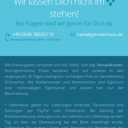
Wir lassen Dich nicht im
stehen!
Bei Fragen sind wir gerne für Dich da
+49 (0)40 38655110
hallo@garnelenhaus.de
Montag bis Freitag: 8:00 - 16:00 Uhr
Alle Preisangaben verstehen sich inkl. MwSt. und zzgl.
Versandkosten
.
Durchgestrichene Preise beziehen sich auf unseren in den
vergangenen 30 Tagen niedrigsten vorherigen Preis im Garnelenhaus
Onlineshop. Alle Markennamen und Warenzeichen sind Eigentum
ihrer rechtmäßigen Eigentümer und dienen hier nur der
Beschreibung.
* Lieferzeiten gelten für Lieferungen innerhalb Deutschland und
Zahlungen per PayPal oder Kreditkarte. Bei Zahlung per
Banküberweisung verlängert sich die Lieferzeit um 2 Werktage ab dem
Tag, an dem die Überweisung bei der Bank beauftragt wurde.
Lieferzeiten für andere Länder und Hinweise zur Berechnung der