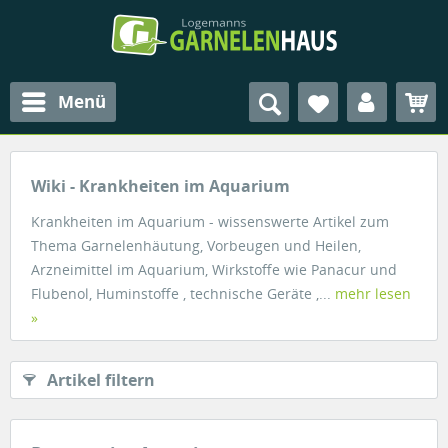
Menü
Wiki - Krankheiten im Aquarium
Krankheiten im Aquarium - wissenswerte Artikel zum
Thema Garnelenhäutung, Vorbeugen und Heilen,
Arzneimittel im Aquarium, Wirkstoffe wie Panacur und
Flubenol, Huminstoffe , technische Geräte ,...
mehr lesen
»
Artikel filtern