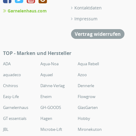
Kontaktdaten
Garnelenhaus.com
Impressum
Vertrag widerrufen
TOP - Marken und Hersteller
ADA
Aqua-Noa
Aqua Rebell
aquadeco
Aquael
Azoo
Chihiros
Dähne-Verlag
Dennerle
Easy-Life
Eheim
Flowgrow
Garnelenhaus
GH-GOODS
GlasGarten
GT essentials
Hagen
Hobby
JBL
Microbe-Lift
Mironekuton