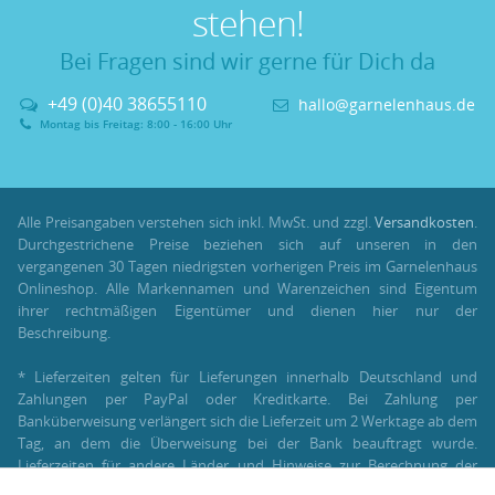
stehen!
Bei Fragen sind wir gerne für Dich da
+49 (0)40 38655110
hallo@garnelenhaus.de
Montag bis Freitag: 8:00 - 16:00 Uhr
Alle Preisangaben verstehen sich inkl. MwSt. und zzgl.
Versandkosten
.
Durchgestrichene Preise beziehen sich auf unseren in den
vergangenen 30 Tagen niedrigsten vorherigen Preis im Garnelenhaus
Onlineshop. Alle Markennamen und Warenzeichen sind Eigentum
ihrer rechtmäßigen Eigentümer und dienen hier nur der
Beschreibung.
* Lieferzeiten gelten für Lieferungen innerhalb Deutschland und
Zahlungen per PayPal oder Kreditkarte. Bei Zahlung per
Banküberweisung verlängert sich die Lieferzeit um 2 Werktage ab dem
Tag, an dem die Überweisung bei der Bank beauftragt wurde.
Lieferzeiten für andere Länder und Hinweise zur Berechnung der
Lieferzeit findest Du unter:
Lieferung und Versand
.