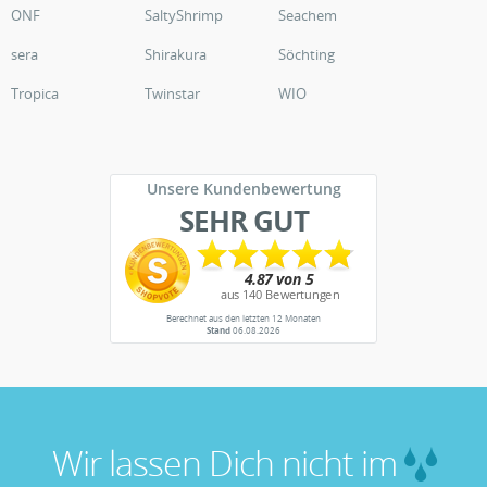
ONF
SaltyShrimp
Seachem
sera
Shirakura
Söchting
Tropica
Twinstar
WIO
Unsere Kundenbewertung
SEHR GUT
Berechnet aus den letzten 12 Monaten
Stand
06.08.2026
Wir lassen Dich nicht im