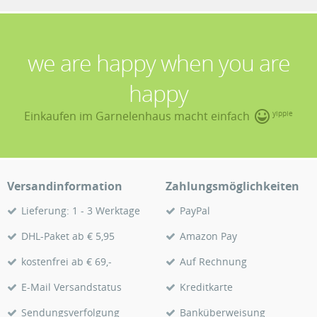
we are happy when you are
happy
Einkaufen im Garnelenhaus macht einfach
yippie
Versandinformation
Zahlungsmöglichkeiten
Lieferung: 1 - 3 Werktage
PayPal
DHL-Paket ab € 5,95
Amazon Pay
kostenfrei ab € 69,-
Auf Rechnung
E-Mail Versandstatus
Kreditkarte
Sendungsverfolgung
Banküberweisung