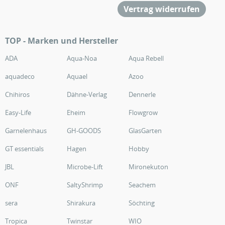
Vertrag widerrufen
TOP - Marken und Hersteller
ADA
Aqua-Noa
Aqua Rebell
aquadeco
Aquael
Azoo
Chihiros
Dähne-Verlag
Dennerle
Easy-Life
Eheim
Flowgrow
Garnelenhaus
GH-GOODS
GlasGarten
GT essentials
Hagen
Hobby
JBL
Microbe-Lift
Mironekuton
ONF
SaltyShrimp
Seachem
sera
Shirakura
Söchting
Tropica
Twinstar
WIO