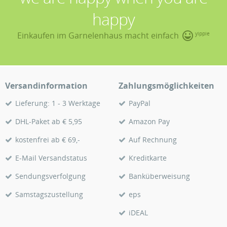
happy
Einkaufen im Garnelenhaus macht einfach
yippie
Versandinformation
Zahlungsmöglichkeiten
Lieferung: 1 - 3 Werktage
PayPal
DHL-Paket ab € 5,95
Amazon Pay
kostenfrei ab € 69,-
Auf Rechnung
E-Mail Versandstatus
Kreditkarte
Sendungsverfolgung
Banküberweisung
Samstagszustellung
eps
iDEAL