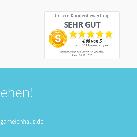
Unsere Kundenbewertung
SEHR GUT
Berechnet aus den letzten 12 Monaten
Stand
08.08.2026
ehen!
garnelenhaus.de