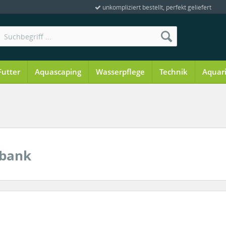
unkompliziert bestellt, perfekt geliefert
Futter
Aquascaping
Wasserpflege
Technik
Aquar
nbank