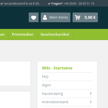
versandkostenfrei ab € 69,-
Fragen?
+49 (0)40 - 38 65 51 10
0,00 €
Mein Konto
ien
Printmedien
Geschenkartikel
Wiki - Startseite
FAQ
Algen
Aquascaping
Artendatenbank