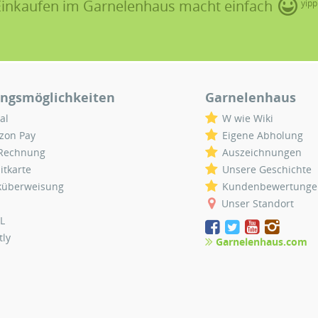
Einkaufen im Garnelenhaus macht einfach
yipp
ngsmöglichkeiten
Garnelenhaus
al
W wie Wiki
zon Pay
Eigene Abholung
 Rechnung
Auszeichnungen
itkarte
Unsere Geschichte
küberweisung
Kundenbewertunge
Unser Standort
L
tly
Garnelenhaus.com