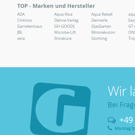
TOP - Marken und Hersteller
ADA
Aqua-Noa
Aqua Rebell
aq
Chihiros
Dähne-Verlag
Dennerle
Eas
Garnelenhaus
GH-GOODS
GlasGarten
GT 
JBL
Microbe-Lift
Mironekuton
ON
sera
Shirakura
Söchting
Tro
Wir 
Bei Frag
+49
Montag bis