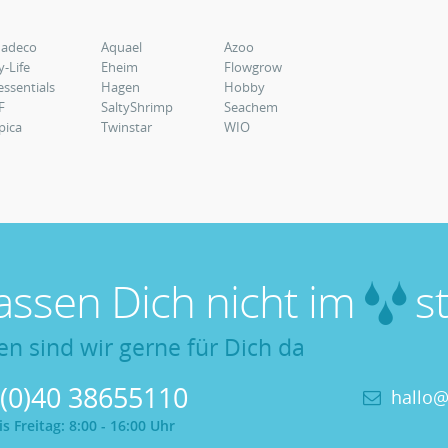
uadeco
Aquael
Azoo
y-Life
Eheim
Flowgrow
essentials
Hagen
Hobby
F
SaltyShrimp
Seachem
pica
Twinstar
WIO
lassen Dich nicht im
st
en sind wir gerne für Dich da
 (0)40 38655110
hallo@
 Freitag: 8:00 - 16:00 Uhr