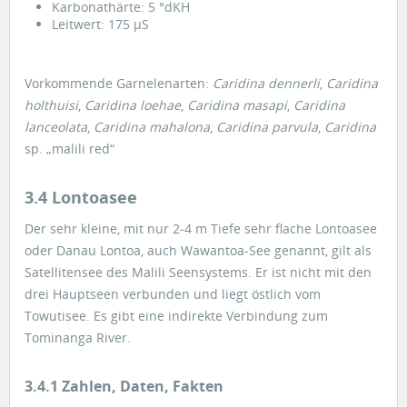
Karbonathärte: 5 °dKH
Leitwert: 175 µS
Vorkommende Garnelenarten:
Caridina dennerli
,
Caridina
holthuisi
,
Caridina loehae
,
Caridina masapi
,
Caridina
lanceolata
,
Caridina mahalona
,
Caridina parvula
,
Caridina
sp. „malili red“
3.4 Lontoasee
Der sehr kleine, mit nur 2-4 m Tiefe sehr flache Lontoasee
oder Danau Lontoa, auch Wawantoa-See genannt, gilt als
Satellitensee des Malili Seensystems. Er ist nicht mit den
drei Hauptseen verbunden und liegt östlich vom
Towutisee. Es gibt eine indirekte Verbindung zum
Tominanga River.
3.4.1 Zahlen, Daten, Fakten