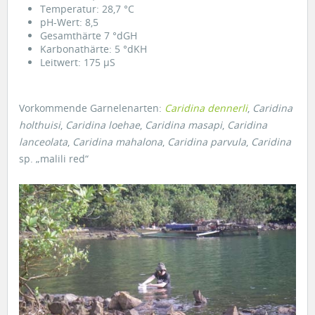
Temperatur: 28,7 °C
pH-Wert: 8,5
Gesamthärte 7 °dGH
Karbonathärte: 5 °dKH
Leitwert: 175 µS
Vorkommende Garnelenarten:
Caridina dennerli
,
Caridina
holthuisi
,
Caridina loehae
,
Caridina masapi
,
Caridina
lanceolata
,
Caridina mahalona
,
Caridina parvula
,
Caridina
sp. „malili red“