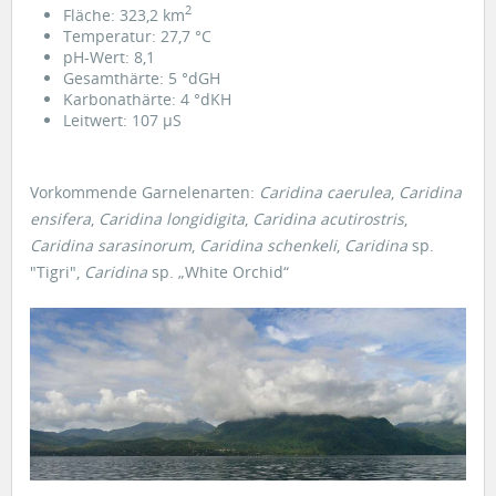
2
Fläche: 323,2 km
Temperatur: 27,7 °C
pH-Wert: 8,1
Gesamthärte: 5 °dGH
Karbonathärte: 4 °dKH
Leitwert: 107 µS
Vorkommende Garnelenarten:
Caridina caerulea
,
Caridina
ensifera
,
Caridina longidigita
,
Caridina acutirostris
,
Caridina sarasinorum
,
Caridina schenkeli
,
Caridina
sp.
"Tigri",
Caridina
sp. „White Orchid“