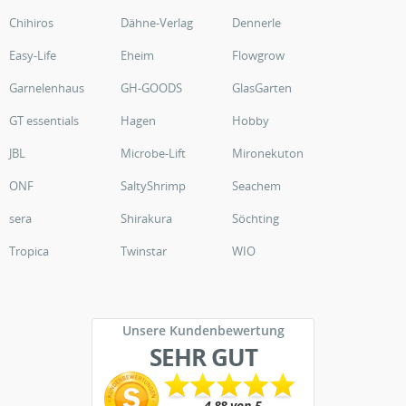
Chihiros
Dähne-Verlag
Dennerle
Easy-Life
Eheim
Flowgrow
Garnelenhaus
GH-GOODS
GlasGarten
GT essentials
Hagen
Hobby
JBL
Microbe-Lift
Mironekuton
ONF
SaltyShrimp
Seachem
sera
Shirakura
Söchting
Tropica
Twinstar
WIO
Unsere Kundenbewertung
SEHR GUT