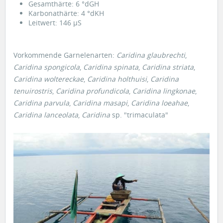
Gesamthärte: 6 °dGH
Karbonathärte: 4 °dKH
Leitwert: 146 µS
Vorkommende Garnelenarten:
Caridina glaubrechti
,
Caridina spongicola
,
Caridina spinata
,
Caridina striata
,
Caridina woltereckae
,
Caridina holthuisi
,
Caridina
tenuirostris
,
Caridina profundicola
,
Caridina lingkonae
,
Caridina parvula
,
Caridina masapi
,
Caridina loeahae
,
Caridina lanceolata
,
Caridina
sp. "trimaculata"