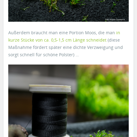
Außerdem braucht man eine Portion Moos, die man
in
kurze Stücke von ca. 0,5-1,5 cm Länge schneidet
(diese
Maßnahme fördert später eine dichte Verzweigung und
sorgt schnell für schöne Polster) …