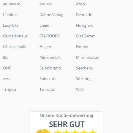
aquadeco
Aquael
Azoo
Chihiros
Dähne-Verlag
Dennerle
Easy-Life
Eheim
Flowgrow
Garnelenhaus
GH-GOODS
GlasGarten
GT essentials
Hagen
Hobby
JBL
Microbe-Lift
Mironekuton
ONF
SaltyShrimp
Seachem
sera
Shirakura
Söchting
Tropica
Twinstar
WIO
Unsere Kundenbewertung
SEHR GUT