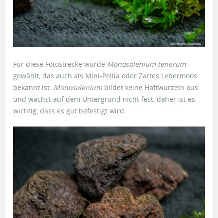
Für diese Fotostrecke wurde
Monosolenium tenerum
gewählt, das auch als Mini-Pellia oder Zartes Lebermoos
bekannt ist.
Monosolenium
bildet keine Haftwurzeln aus
und wächst auf dem Untergrund nicht fest, daher ist es
wichtig, dass es gut befestigt wird.