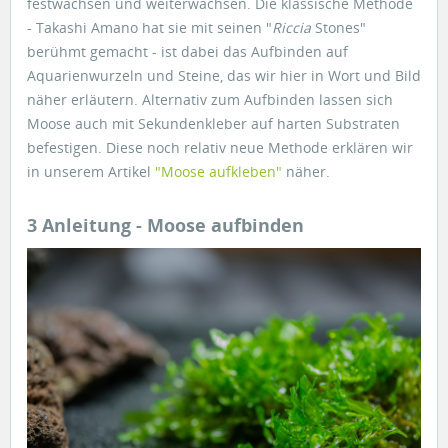
festwachsen und weiterwachsen. Die klassische Methode
- Takashi Amano hat sie mit seinen "
Riccia
Stones"
berühmt gemacht - ist dabei das Aufbinden auf
Aquarienwurzeln und Steine, das wir hier in Wort und Bild
näher erläutern. Alternativ zum Aufbinden lassen sich
Moose auch mit Sekundenkleber auf harten Substraten
befestigen. Diese noch relativ neue Methode erklären wir
in unserem Artikel
"Moose aufkleben"
näher.
3 Anleitung - Moose aufbinden