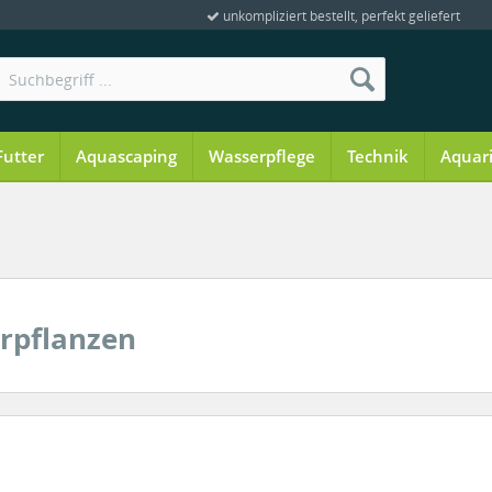
unkompliziert bestellt, perfekt geliefert
Futter
Aquascaping
Wasserpflege
Technik
Aquar
erpflanzen