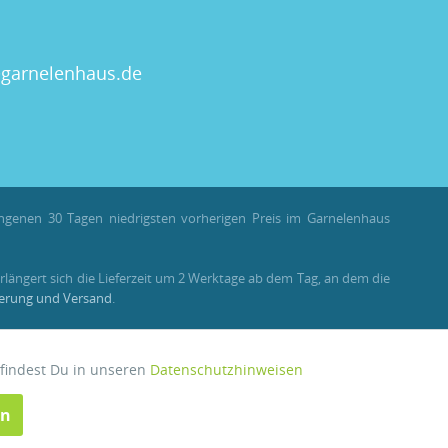
garnelenhaus.de
angenen 30 Tagen niedrigsten vorherigen Preis im Garnelenhaus
rlängert sich die Lieferzeit um 2 Werktage ab dem Tag, an dem die
ferung und Versand
.
llungen als Gast stehen Bonuspunkte nicht zur Verfügung.
 findest Du in unseren
Datenschutzhinweisen
Aktiv
en
Inaktiv