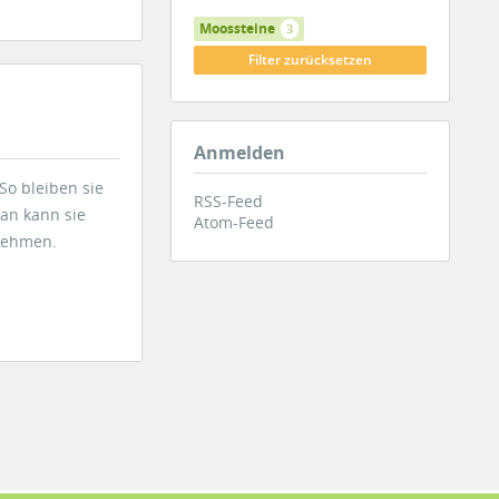
Moossteine
3
Filter zurücksetzen
Anmelden
o bleiben sie
RSS-Feed
man kann sie
Atom-Feed
 nehmen.