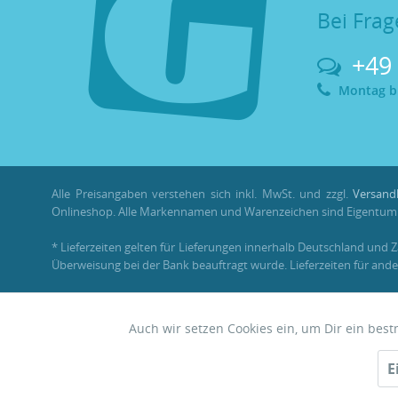
Bei Frag
+49
Montag bis
Alle Preisangaben verstehen sich inkl. MwSt. und zzgl.
Versand
Onlineshop. Alle Markennamen und Warenzeichen sind Eigentum i
* Lieferzeiten gelten für Lieferungen innerhalb Deutschland und 
Überweisung bei der Bank beauftragt wurde. Lieferzeiten für ande
** Im Rahmen einer Bestellung können
Bonuspunkte
nur mit ein
Auch wir setzen Cookies ein, um Dir ein bes
Funktionale
© 2026 •
Garnelenhaus
E
Zwerggarnelen • Nano • Aquascaping
Tracking