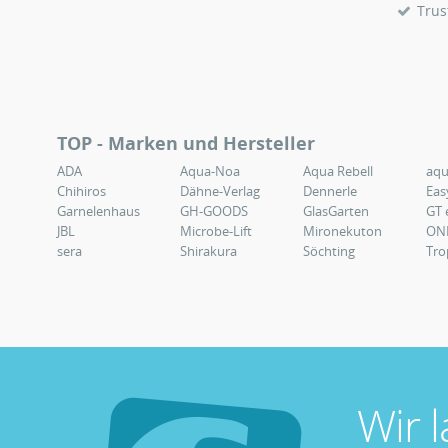
Trus
TOP - Marken und Hersteller
ADA
Aqua-Noa
Aqua Rebell
aq
Chihiros
Dähne-Verlag
Dennerle
Eas
Garnelenhaus
GH-GOODS
GlasGarten
GT 
JBL
Microbe-Lift
Mironekuton
ON
sera
Shirakura
Söchting
Tro
Wir 