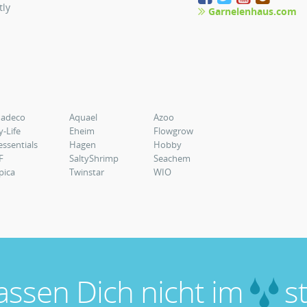
tly
Garnelenhaus.com
uadeco
Aquael
Azoo
y-Life
Eheim
Flowgrow
essentials
Hagen
Hobby
F
SaltyShrimp
Seachem
pica
Twinstar
WIO
lassen Dich nicht im
st