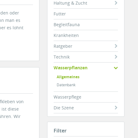
Haltung & Zucht
nden oder
Futter
nn man es
Begleitfauna
ber es lohnt
Krankheiten
Ratgeber
Technik
Wasserpflanzen
Allgemeines
Datenbank
Wasserpflege
ufkleben von
Die Szene
ist diese
ühren. Wir
Filter