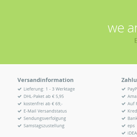
we a
Versandinformation
Zahlu
Lieferung: 1 - 3 Werktage
PayP
DHL-Paket ab € 5,95
Ama
kostenfrei ab € 69,-
Auf
E-Mail Versandstatus
Kred
Sendungsverfolgung
Ban
Samstagszustellung
eps
iDEA