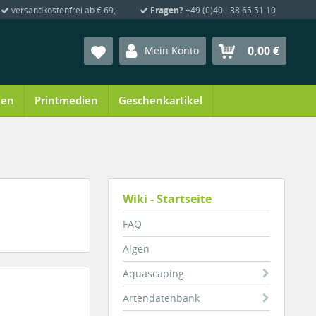
versandkostenfrei ab € 69,-
Fragen?
+49 (0)40 - 38 65 51 10
0,00 €
Mein Konto
ien
Printmedien
Geschenkartikel
Wiki - Startseite
FAQ
Algen
Aquascaping
Artendatenbank