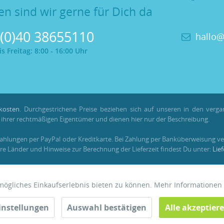
en sind wir gerne für Dich da
 (0)40 38655110
hallo@
 Freitag: 8:00 - 16:00 Uhr
kosten
. Durchgestrichene Preise beziehen sich auf unseren in den verg
hrer rechtmäßigen Eigentümer und dienen hier nur der Beschreibung.
Zahlungen per PayPal oder Kreditkarte. Bei Zahlung per Banküberweisung ve
re Länder und Hinweise zur Berechnung der Lieferzeit findest Du unter:
Lie
em registrierten Kundenkonto gesammelt und verrechnet werden. Für Beste
tmögliches Einkaufserlebnis bieten zu können. Mehr Informationen
instellungen
Auswahl bestätigen
Alle akzeptier