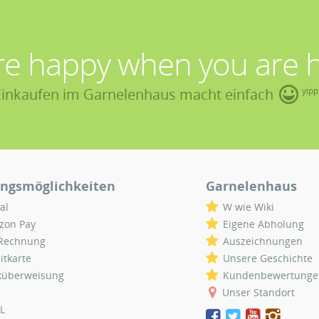
re happy when you are 
Einkaufen im Garnelenhaus macht einfach
yipp
ngsmöglichkeiten
Garnelenhaus
al
W wie Wiki
zon Pay
Eigene Abholung
 Rechnung
Auszeichnungen
itkarte
Unsere Geschichte
küberweisung
Kundenbewertunge
Unser Standort
L