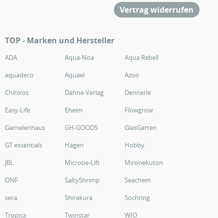
Vertrag widerrufen
TOP - Marken und Hersteller
ADA
Aqua-Noa
Aqua Rebell
aquadeco
Aquael
Azoo
Chihiros
Dähne-Verlag
Dennerle
Easy-Life
Eheim
Flowgrow
Garnelenhaus
GH-GOODS
GlasGarten
GT essentials
Hagen
Hobby
JBL
Microbe-Lift
Mironekuton
ONF
SaltyShrimp
Seachem
sera
Shirakura
Söchting
Tropica
Twinstar
WIO