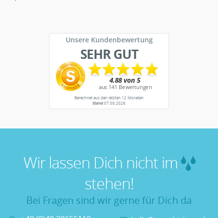
Unsere Kundenbewertung
SEHR GUT
Berechnet aus den letzten 12 Monaten
Stand
07.08.2026
Wir lassen Dich nicht im
stehen!
Bei Fragen sind wir gerne für Dich da