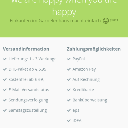
happy
Einkaufen im Garnelenhaus macht einfach
yippie
Versandinformation
Zahlungsmöglichkeiten
Lieferung: 1 - 3 Werktage
PayPal
DHL-Paket ab € 5,95
Amazon Pay
kostenfrei ab € 69,-
Auf Rechnung
E-Mail Versandstatus
Kreditkarte
Sendungsverfolgung
Banküberweisung
Samstagszustellung
eps
iDEAL