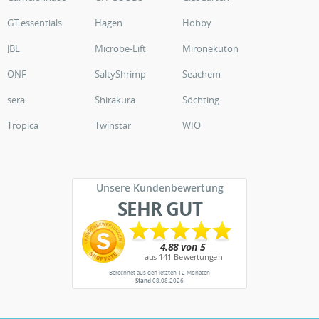
GT essentials
Hagen
Hobby
JBL
Microbe-Lift
Mironekuton
ONF
SaltyShrimp
Seachem
sera
Shirakura
Söchting
Tropica
Twinstar
WIO
Unsere Kundenbewertung
SEHR GUT
Berechnet aus den letzten 12 Monaten
Stand
08.08.2026