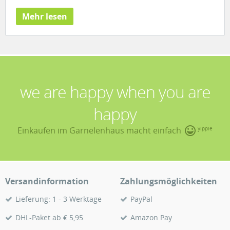
Mehr lesen
we are happy when you are
happy
Einkaufen im Garnelenhaus macht einfach
yippie
Versandinformation
Zahlungsmöglichkeiten
Lieferung: 1 - 3 Werktage
PayPal
DHL-Paket ab € 5,95
Amazon Pay