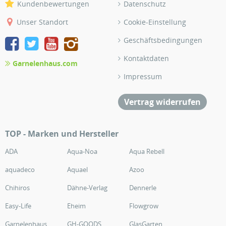
Kundenbewertungen
Datenschutz
Unser Standort
Cookie-Einstellung
Geschäftsbedingungen
Kontaktdaten
Garnelenhaus.com
Impressum
Vertrag widerrufen
TOP - Marken und Hersteller
ADA
Aqua-Noa
Aqua Rebell
aquadeco
Aquael
Azoo
Chihiros
Dähne-Verlag
Dennerle
Easy-Life
Eheim
Flowgrow
Garnelenhaus
GH-GOODS
GlasGarten