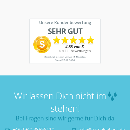
Unsere Kundenbewertung
SEHR GUT
Berechnet aus den letzten 12 Monaten
Stand
07.08.2026
Wir lassen Dich nicht im
stehen!
Bei Fragen sind wir gerne für Dich da
+49 (0)40 38655110
hallo@garnelenhaus.de