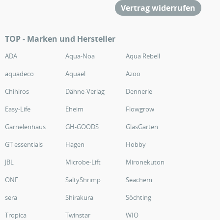
Vertrag widerrufen
TOP - Marken und Hersteller
ADA
Aqua-Noa
Aqua Rebell
aquadeco
Aquael
Azoo
Chihiros
Dähne-Verlag
Dennerle
Easy-Life
Eheim
Flowgrow
Garnelenhaus
GH-GOODS
GlasGarten
GT essentials
Hagen
Hobby
JBL
Microbe-Lift
Mironekuton
ONF
SaltyShrimp
Seachem
sera
Shirakura
Söchting
Tropica
Twinstar
WIO