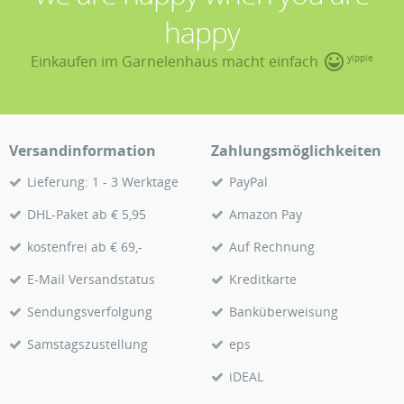
happy
Einkaufen im Garnelenhaus macht einfach
yippie
Versandinformation
Zahlungsmöglichkeiten
Lieferung: 1 - 3 Werktage
PayPal
DHL-Paket ab € 5,95
Amazon Pay
kostenfrei ab € 69,-
Auf Rechnung
E-Mail Versandstatus
Kreditkarte
Sendungsverfolgung
Banküberweisung
Samstagszustellung
eps
iDEAL