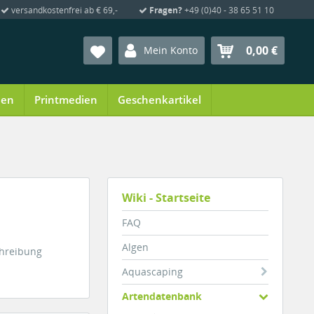
versandkostenfrei ab € 69,-
Fragen?
+49 (0)40 - 38 65 51 10
0,00 €
Mein Konto
ien
Printmedien
Geschenkartikel
Wiki - Startseite
FAQ
Algen
chreibung
Aquascaping
Artendatenbank