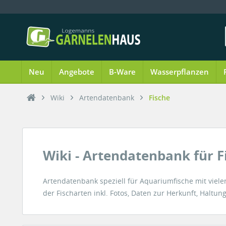
Neu
Angebote
B-Ware
Wasserpflanzen
Wiki
Artendatenbank
Fische
Wiki - Artendatenbank für F
Artendatenbank speziell für Aquariumfische mit vie
der Fischarten inkl. Fotos, Daten zur Herkunft, Halt