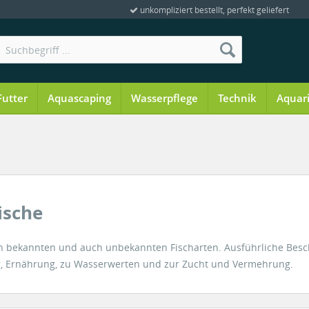
unkompliziert bestellt, perfekt geliefert
Futter
Aquascaping
Wasserpflege
Technik
Aquar
ische
len bekannten und auch unbekannten Fischarten. Ausführliche Bes
ung, Ernährung, zu Wasserwerten und zur Zucht und Vermehrung.