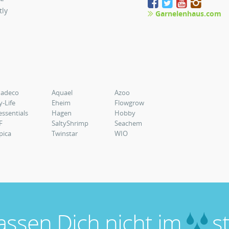
tly
Garnelenhaus.com
uadeco
Aquael
Azoo
y-Life
Eheim
Flowgrow
essentials
Hagen
Hobby
F
SaltyShrimp
Seachem
pica
Twinstar
WIO
lassen Dich nicht im
st