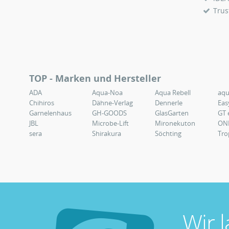
Trus
TOP - Marken und Hersteller
ADA
Aqua-Noa
Aqua Rebell
aq
Chihiros
Dähne-Verlag
Dennerle
Eas
Garnelenhaus
GH-GOODS
GlasGarten
GT 
JBL
Microbe-Lift
Mironekuton
ON
sera
Shirakura
Söchting
Tro
Wir 