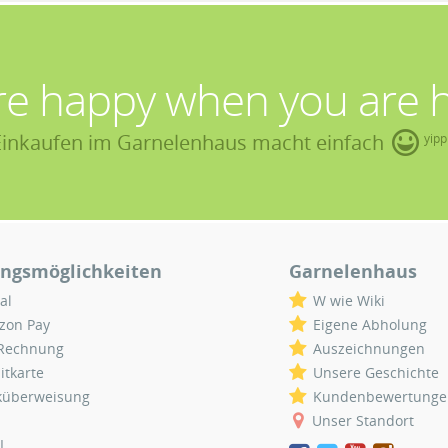
re happy when you are 
Einkaufen im Garnelenhaus macht einfach
yipp
ngsmöglichkeiten
Garnelenhaus
al
W wie Wiki
zon Pay
Eigene Abholung
 Rechnung
Auszeichnungen
itkarte
Unsere Geschichte
küberweisung
Kundenbewertunge
Unser Standort
L