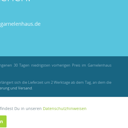
garnelenhaus.de
angenen 30 Tagen niedrigsten vorherigen Preis im Garnelenhaus
rlängert sich die Lieferzeit um 2 Werktage ab dem Tag, an dem die
ferung und Versand
.
llungen als Gast stehen Bonuspunkte nicht zur Verfügung.
 findest Du in unseren
Datenschutzhinweisen
Aktiv
en
Inaktiv