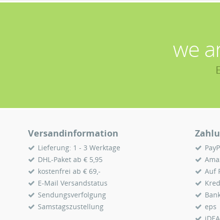
we a
Versandinformation
Zahlu
Lieferung: 1 - 3 Werktage
PayP
DHL-Paket ab € 5,95
Ama
kostenfrei ab € 69,-
Auf
E-Mail Versandstatus
Kred
Sendungsverfolgung
Ban
Samstagszustellung
eps
iDEA