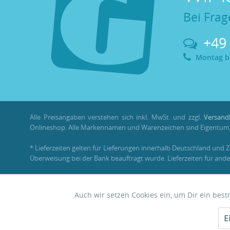
Bei Frag
+49
Montag bis
Alle Preisangaben verstehen sich inkl. MwSt. und zzgl.
Versand
Onlineshop. Alle Markennamen und Warenzeichen sind Eigentum i
* Lieferzeiten gelten für Lieferungen innerhalb Deutschland und 
Überweisung bei der Bank beauftragt wurde. Lieferzeiten für ande
** Im Rahmen einer Bestellung können
Bonuspunkte
nur mit ein
Auch wir setzen Cookies ein, um Dir ein bes
Funktionale
© 2026 •
Garnelenhaus
E
Zwerggarnelen • Nano • Aquascaping
Tracking