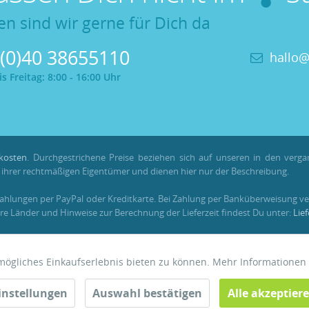
en sind wir gerne für Dich da
 (0)40 38655110
hallo@
 Freitag: 8:00 - 16:00 Uhr
kosten
. Durchgestrichene Preise beziehen sich auf unseren in den verg
hrer rechtmäßigen Eigentümer und dienen hier nur der Beschreibung.
Zahlungen per PayPal oder Kreditkarte. Bei Zahlung per Banküberweisung ve
re Länder und Hinweise zur Berechnung der Lieferzeit findest Du unter:
Lie
em registrierten Kundenkonto gesammelt und verrechnet werden. Für Beste
tmögliches Einkaufserlebnis bieten zu können. Mehr Informationen
instellungen
Auswahl bestätigen
Alle akzeptier