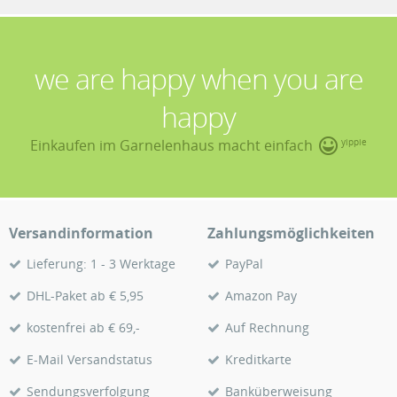
we are happy when you are
happy
Einkaufen im Garnelenhaus macht einfach
yippie
Versandinformation
Zahlungsmöglichkeiten
Lieferung: 1 - 3 Werktage
PayPal
DHL-Paket ab € 5,95
Amazon Pay
kostenfrei ab € 69,-
Auf Rechnung
E-Mail Versandstatus
Kreditkarte
Sendungsverfolgung
Banküberweisung