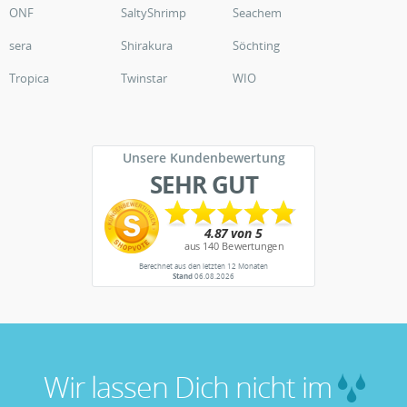
ONF
SaltyShrimp
Seachem
sera
Shirakura
Söchting
Tropica
Twinstar
WIO
Unsere Kundenbewertung
SEHR GUT
Berechnet aus den letzten 12 Monaten
Stand
06.08.2026
Wir lassen Dich nicht im