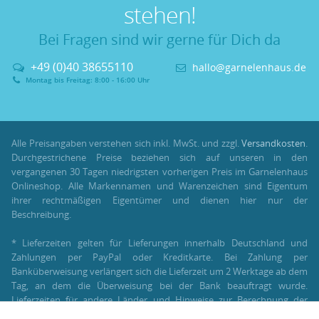
stehen!
Bei Fragen sind wir gerne für Dich da
+49 (0)40 38655110
hallo@garnelenhaus.de
Montag bis Freitag: 8:00 - 16:00 Uhr
Alle Preisangaben verstehen sich inkl. MwSt. und zzgl.
Versandkosten
.
Durchgestrichene Preise beziehen sich auf unseren in den
vergangenen 30 Tagen niedrigsten vorherigen Preis im Garnelenhaus
Onlineshop. Alle Markennamen und Warenzeichen sind Eigentum
ihrer rechtmäßigen Eigentümer und dienen hier nur der
Beschreibung.
* Lieferzeiten gelten für Lieferungen innerhalb Deutschland und
Zahlungen per PayPal oder Kreditkarte. Bei Zahlung per
Banküberweisung verlängert sich die Lieferzeit um 2 Werktage ab dem
Tag, an dem die Überweisung bei der Bank beauftragt wurde.
Lieferzeiten für andere Länder und Hinweise zur Berechnung der
Lieferzeit findest Du unter:
Lieferung und Versand
.