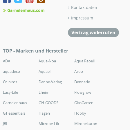
Kontaktdaten
Garnelenhaus.com
Impressum
Vertrag widerrufen
TOP - Marken und Hersteller
ADA
Aqua-Noa
Aqua Rebell
aquadeco
Aquael
Azoo
Chihiros
Dähne-Verlag
Dennerle
Easy-Life
Eheim
Flowgrow
Garnelenhaus
GH-GOODS
GlasGarten
GT essentials
Hagen
Hobby
JBL
Microbe-Lift
Mironekuton