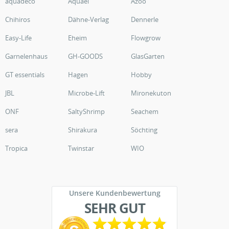
aquadeco
Aquael
Azoo
Chihiros
Dähne-Verlag
Dennerle
Easy-Life
Eheim
Flowgrow
Garnelenhaus
GH-GOODS
GlasGarten
GT essentials
Hagen
Hobby
JBL
Microbe-Lift
Mironekuton
ONF
SaltyShrimp
Seachem
sera
Shirakura
Söchting
Tropica
Twinstar
WIO
Unsere Kundenbewertung
SEHR GUT