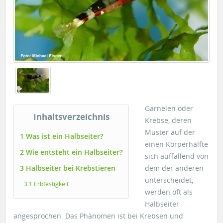
Garnelen oder
Inhaltsverzeichnis
Krebse, deren
Muster auf der
1 Was ist ein Halbseiter?
einen Körperhälfte
2 Wie entsteht ein Halbseiter?
sich auffallend von
3 Halbseiter bei Krebstieren
dem der anderen
unterscheidet,
3.1 Erbfestigkeit
werden oft als
Halbseiter
angesprochen. Das Phänomen ist bei Krebsen und