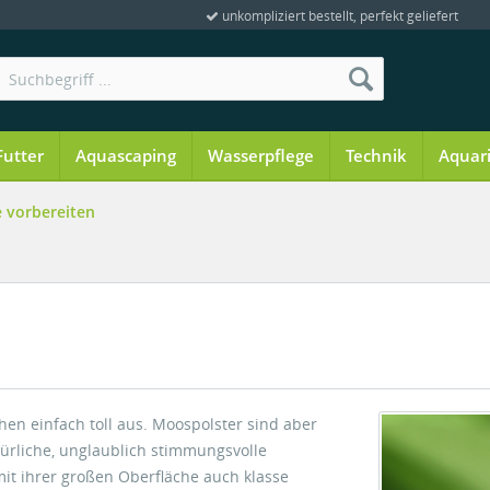
unkompliziert bestellt, perfekt geliefert
Futter
Aquascaping
Wasserpflege
Technik
Aquar
 vorbereiten
n einfach toll aus. Moospolster sind aber
türliche, unglaublich stimmungsvolle
mit ihrer großen Oberfläche auch klasse