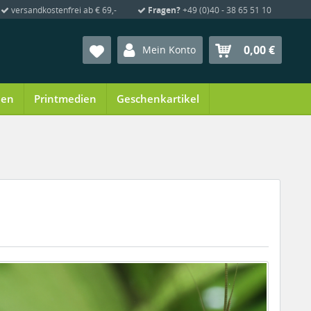
versandkostenfrei ab € 69,-
Fragen?
+49 (0)40 - 38 65 51 10
0,00 €
Mein Konto
ien
Printmedien
Geschenkartikel