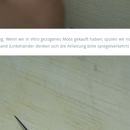
. Wenn wir In Vitro gezogenes Moos gekauft haben, spülen wir noc
nd (Linkshänder denken sich die Anleitung bitte spiegelverkehrt)