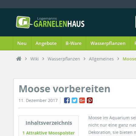
Neu
Angebote
B-Ware
Wasserpflanzen
Wiki
Wasserpflanzen
Allgemeines
Moose
Moose vorbereiten
11. Dezember 2017
Moose im Aquarium sehe
Inhaltsverzeichnis
nicht nur eine ganz na
Dekoration, sie bieten 
1 Attraktive Moospolster