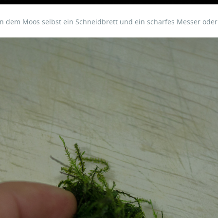
dem Moos selbst ein Schneidbrett und ein scharfes Messer oder a