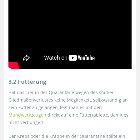
3.2 Fütterung
Hat das Tier in der Quarantäne wegen des starken
Gliedmaßenverlustes keine Möglichkeit, selbstständig an
sein Futter zu gelangen, legt man es mit den
Mundwerkzeugen
direkt auf eine Futtertablette, damit es
nicht verhungert.
Der Krebs oder die Krabbe in der Quarantäne sollte ein