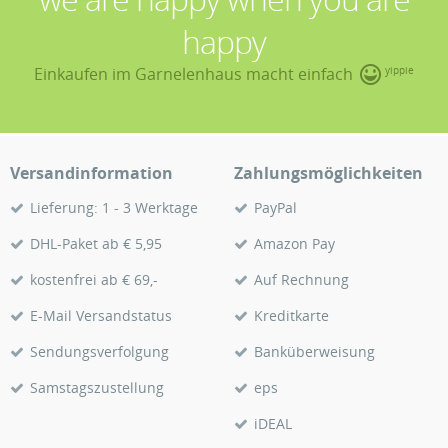
happy
Einkaufen im Garnelenhaus macht einfach
yippie
Versandinformation
Zahlungsmöglichkeiten
Lieferung: 1 - 3 Werktage
PayPal
DHL-Paket ab € 5,95
Amazon Pay
kostenfrei ab € 69,-
Auf Rechnung
E-Mail Versandstatus
Kreditkarte
Sendungsverfolgung
Banküberweisung
Samstagszustellung
eps
iDEAL