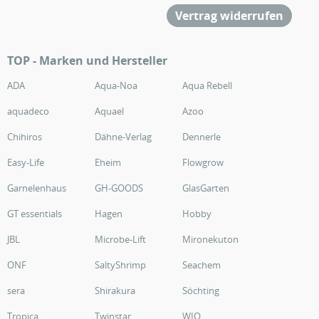
Vertrag widerrufen
TOP - Marken und Hersteller
ADA
Aqua-Noa
Aqua Rebell
aquadeco
Aquael
Azoo
Chihiros
Dähne-Verlag
Dennerle
Easy-Life
Eheim
Flowgrow
Garnelenhaus
GH-GOODS
GlasGarten
GT essentials
Hagen
Hobby
JBL
Microbe-Lift
Mironekuton
ONF
SaltyShrimp
Seachem
sera
Shirakura
Söchting
Tropica
Twinstar
WIO