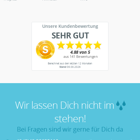
Unsere Kundenbewertung
SEHR GUT
Berechnet aus den letzten 12 Monaten
Stand
06.08.2026
Wir lassen Dich nicht im
stehen!
Bei Fragen sind wir gerne für Dich da