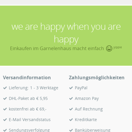
we are happy when you are
happy
Einkaufen im Garnelenhaus macht einfach
yippie
Versandinformation
Zahlungsmöglichkeiten
Lieferung: 1 - 3 Werktage
PayPal
DHL-Paket ab € 5,95
Amazon Pay
kostenfrei ab € 69,-
Auf Rechnung
E-Mail Versandstatus
Kreditkarte
Sendungsverfolgung
Banküberweisung