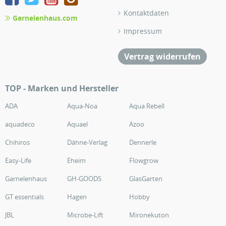
Kontaktdaten
Garnelenhaus.com
Impressum
Vertrag widerrufen
TOP - Marken und Hersteller
ADA
Aqua-Noa
Aqua Rebell
aquadeco
Aquael
Azoo
Chihiros
Dähne-Verlag
Dennerle
Easy-Life
Eheim
Flowgrow
Garnelenhaus
GH-GOODS
GlasGarten
GT essentials
Hagen
Hobby
JBL
Microbe-Lift
Mironekuton