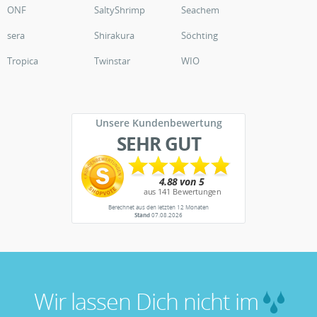
ONF
SaltyShrimp
Seachem
sera
Shirakura
Söchting
Tropica
Twinstar
WIO
Unsere Kundenbewertung
SEHR GUT
Berechnet aus den letzten 12 Monaten
Stand
07.08.2026
Wir lassen Dich nicht im