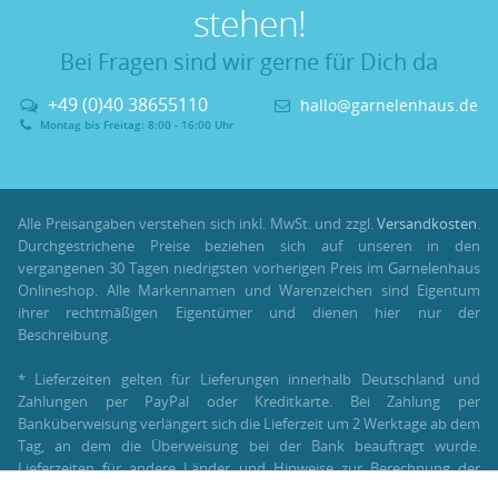
stehen!
Bei Fragen sind wir gerne für Dich da
+49 (0)40 38655110
hallo@garnelenhaus.de
Montag bis Freitag: 8:00 - 16:00 Uhr
Alle Preisangaben verstehen sich inkl. MwSt. und zzgl.
Versandkosten
.
Durchgestrichene Preise beziehen sich auf unseren in den
vergangenen 30 Tagen niedrigsten vorherigen Preis im Garnelenhaus
Onlineshop. Alle Markennamen und Warenzeichen sind Eigentum
ihrer rechtmäßigen Eigentümer und dienen hier nur der
Beschreibung.
* Lieferzeiten gelten für Lieferungen innerhalb Deutschland und
Zahlungen per PayPal oder Kreditkarte. Bei Zahlung per
Banküberweisung verlängert sich die Lieferzeit um 2 Werktage ab dem
Tag, an dem die Überweisung bei der Bank beauftragt wurde.
Lieferzeiten für andere Länder und Hinweise zur Berechnung der
Lieferzeit findest Du unter:
Lieferung und Versand
.