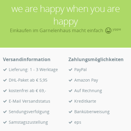
we are happy when you are
happy
Einkaufen im Garnelenhaus macht einfach
yippie
Versandinformation
Zahlungsmöglichkeiten
Lieferung: 1 - 3 Werktage
PayPal
DHL-Paket ab € 5,95
Amazon Pay
kostenfrei ab € 69,-
Auf Rechnung
E-Mail Versandstatus
Kreditkarte
Sendungsverfolgung
Banküberweisung
Samstagszustellung
eps