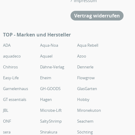
Impressum
Vertrag widerrufen
TOP - Marken und Hersteller
ADA
Aqua-Noa
Aqua Rebell
aquadeco
Aquael
Azoo
Chihiros
Dähne-Verlag
Dennerle
Easy-Life
Eheim
Flowgrow
Garnelenhaus
GH-GOODS
GlasGarten
GT essentials
Hagen
Hobby
JBL
Microbe-Lift
Mironekuton
ONF
SaltyShrimp
Seachem
sera
Shirakura
Söchting