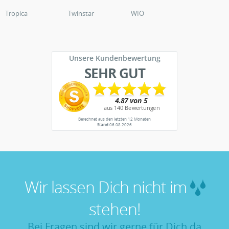
Tropica
Twinstar
WIO
Unsere Kundenbewertung
SEHR GUT
Berechnet aus den letzten 12 Monaten
Stand
06.08.2026
Wir lassen Dich nicht im
stehen!
Bei Fragen sind wir gerne für Dich da