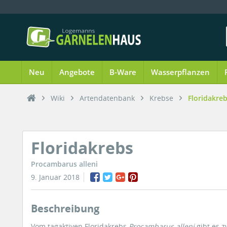
Neu
Angebote
B-Ware
Wasserpflanzen
Wiki
Artendatenbank
Krebse
Floridakre
Floridakrebs
Procambarus alleni
9. Januar 2018
Beschreibung
Vom tagaktiven Floridakrebs
Procambarus alleni
gibt es z