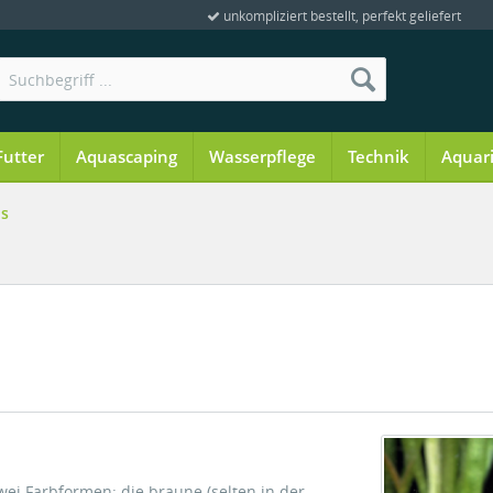
unkompliziert bestellt, perfekt geliefert
Futter
Aquascaping
Wasserpflege
Technik
Aquar
bs
wei Farbformen: die braune (selten in der