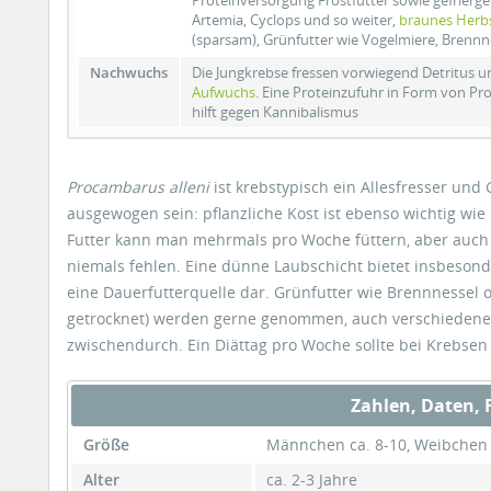
Proteinversorgung Frostfutter sowie gefrierg
Artemia, Cyclops und so weiter,
braunes Herb
(sparsam), Grünfutter wie Vogelmiere, Brennn
Nachwuchs
Die Jungkrebse fressen vorwiegend Detritus 
Aufwuchs
. Eine Proteinzufuhr in Form von Pr
hilft gegen Kannibalismus
Procambarus alleni
ist krebstypisch ein Allesfresser und 
ausgewogen sein: pflanzliche Kost ist ebenso wichtig wie 
Futter kann man mehrmals pro Woche füttern, aber auc
niemals fehlen. Eine dünne Laubschicht bietet insbesonde
eine Dauerfutterquelle dar. Grünfutter wie Brennnessel
getrocknet) werden gerne genommen, auch verschiedenes
zwischendurch. Ein Diättag pro Woche sollte bei Krebsen
Zahlen, Daten, 
Größe
Männchen ca. 8-10, Weibchen 
Alter
ca. 2-3 Jahre