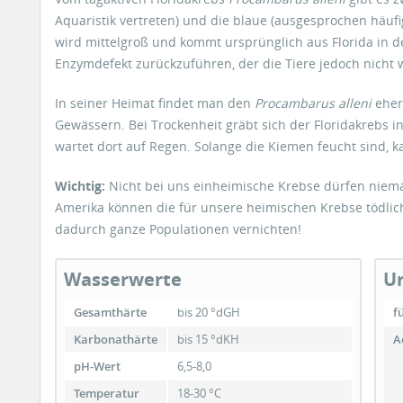
Aquaristik vertreten) und die blaue (ausgesprochen häufi
wird mittelgroß und kommt ursprünglich aus Florida in d
Enzymdefekt zurückzuführen, der die Tiere jedoch nicht w
In seiner Heimat findet man den
Procambarus alleni
eher
Gewässern. Bei Trockenheit gräbt sich der Floridakrebs 
wartet dort auf Regen. Solange die Kiemen feucht sind, k
Wichtig:
Nicht bei uns einheimische Krebse dürfen niem
Amerika können die für unsere heimischen Krebse tödlic
dadurch ganze Populationen vernichten!
Wasserwerte
Un
Gesamthärte
bis 20 °dGH
f
Karbonathärte
bis 15 °dKH
A
pH-Wert
6,5-8,0
Temperatur
18-30 °C