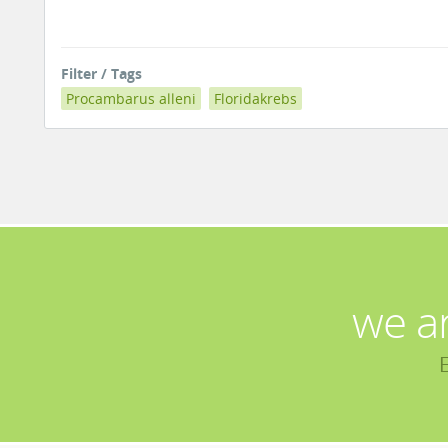
Filter / Tags
Procambarus alleni
Floridakrebs
we a