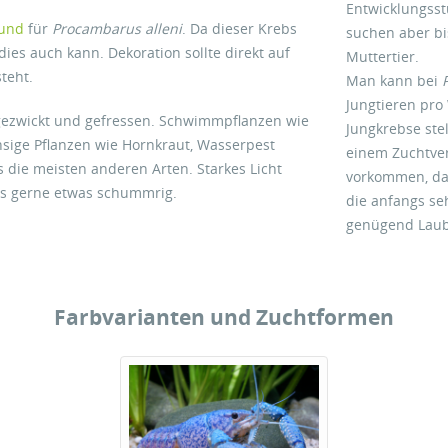
Entwicklungss
und
für
Procambarus alleni
. Da dieser Krebs
suchen aber b
dies auch kann. Dekoration sollte direkt auf
Muttertier.
teht.
Man kann bei
Jungtieren pro
bgezwickt und gefressen. Schwimmpflanzen wie
Jungkrebse ste
sige Pflanzen wie Hornkraut, Wasserpest
einem Zuchtver
s die meisten anderen Arten. Starkes Licht
vorkommen, da
s gerne etwas schummrig.
die anfangs se
genügend Laub
Farbvarianten und Zuchtformen