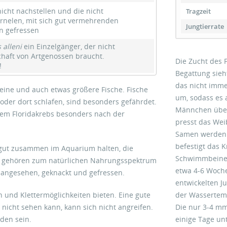
icht nachstellen und die nicht
Tragzeit
nelen, mit sich gut vermehrenden
Jungtierrate
n gefressen
alleni
ein Einzelgänger, der nicht
chaft von Artgenossen braucht.
Die Zucht des 
!
Begattung sieh
das nicht imme
leine und auch etwas größere Fische. Fische
um, sodass es 
der dort schlafen, sind besonders gefährdet.
Männchen über
dem Floridakrebs besonders nach der
presst das Wei
Samen werden 
befestigt das 
ut zusammen im Aquarium halten, die
Schwimmbeinen 
en gehören zum natürlichen Nahrungsspektrum
etwa 4-6 Wochen
le angesehen, geknackt und gefressen.
entwickelten J
der Wassertem
n und Klettermöglichkeiten bieten. Eine gute
Die nur 3-4 mm
 nicht sehen kann, kann sich nicht angreifen.
einige Tage un
den sein.