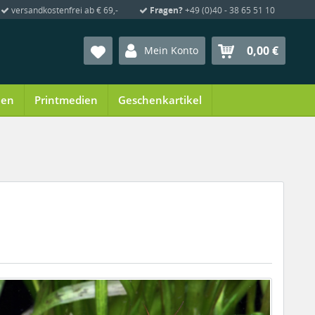
versandkostenfrei ab € 69,-
Fragen?
+49 (0)40 - 38 65 51 10
0,00 €
Mein Konto
ien
Printmedien
Geschenkartikel