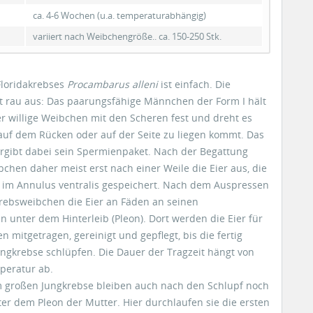
ca. 4-6 Wochen (u.a. temperaturabhängig)
variiert nach Weibchengröße.. ca. 150-250 Stk.
Floridakrebses
Procambarus alleni
ist einfach. Die
t rau aus: Das paarungsfähige Männchen der Form I hält
r willige Weibchen mit den Scheren fest und dreht es
auf dem Rücken oder auf der Seite zu liegen kommt. Das
gibt dabei sein Spermienpaket. Nach der Begattung
bchen daher meist erst nach einer Weile die Eier aus, die
im Annulus ventralis gespeichert. Nach dem Auspressen
Krebsweibchen die Eier an Fäden an seinen
unter dem Hinterleib (Pleon). Dort werden die Eier für
 mitgetragen, gereinigt und gepflegt, bis die fertig
ungkrebse schlüpfen. Die Dauer der Tragzeit hängt von
peratur ab.
 großen Jungkrebse bleiben auch nach den Schlupf noch
ter dem Pleon der Mutter. Hier durchlaufen sie die ersten