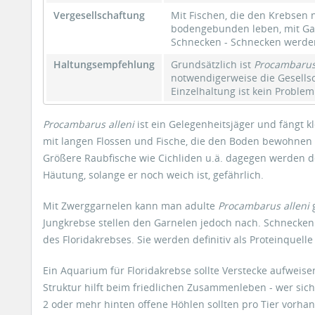
Vergesellschaftung
Mit Fischen, die den Krebsen n
bodengebunden leben, mit Gar
Schnecken - Schnecken werde
Haltungsempfehlung
Grundsätzlich ist
Procambarus 
notwendigerweise die Gesells
Einzelhaltung ist kein Problem
Procambarus alleni
ist ein Gelegenheitsjäger und fängt k
mit langen Flossen und Fische, die den Boden bewohnen o
Größere Raubfische wie Cichliden u.ä. dagegen werden 
Häutung, solange er noch weich ist, gefährlich.
Mit Zwerggarnelen kann man adulte
Procambarus alleni
g
Jungkrebse stellen den Garnelen jedoch nach. Schneck
des Floridakrebses. Sie werden definitiv als Proteinquel
Ein Aquarium für Floridakrebse sollte Verstecke aufweise
Struktur hilft beim friedlichen Zusammenleben - wer sich
2 oder mehr hinten offene Höhlen sollten pro Tier vorhan