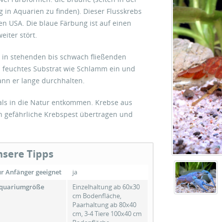
g in Aquarien zu finden). Dieser Flusskrebs
en USA. Die blaue Färbung ist auf einen
eiter stört.
 in stehenden bis schwach fließenden
in feuchtes Substrat wie Schlamm ein und
ann er lange durchhalten.
als in die Natur entkommen. Krebse aus
h gefährliche Krebspest übertragen und
sere Tipps
ür Anfänger geeignet
ja
quariumgröße
Einzelhaltung ab 60x30
cm Bodenfläche,
Paarhaltung ab 80x40
cm, 3-4 Tiere 100x40 cm