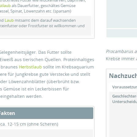
etrocknetes Futter wie Mückenlarven, Daphnien,
stlaub
als Dauerfutter, geschältes Gemüse
essel, Spinat, Löwenzahn etc. (sparsam)
und
Laub
mitsamt dem darauf wachsenden
oteinfutter oder Frostfutter ist willkommen und
Procambarus al
Gelegenheitsjäger. Das Futter sollte
Krebse immer a
Eiweiß aus tierischen Quellen. Proteinhaltiges
h braunes
Herbstlaub
sollte im Krebsaquarium
re für Jungkrebse gute Verstecke und stellt
Nachzuch
 oder Löwenzahnblätter (überbrüht bzw.
Voraussetzu
 Gemüse ist ein Leckerbissen für
Geschlechter
 eingehalten werden.
Unterscheid
Fakten
ca. 12-15 cm (ohne Scheren)