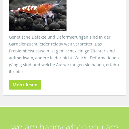
Genetische Defekte und Deformierungen sind in der
Garnelenzucht leider relativ weit verbreitet. Das
Problembewusstsein ist gemischt - einige Züchter sind
aufmerksam, andere leider nicht. Welche Deformationen
gängig sind und welche Auswirkungen sie haben, erfahrt
ihr hier.
Mehr lesen
we are happy when you are