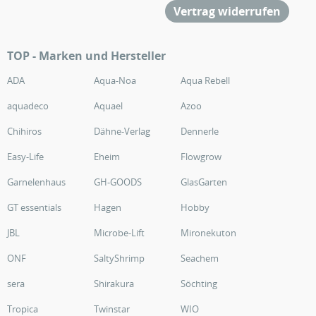
Vertrag widerrufen
TOP - Marken und Hersteller
ADA
Aqua-Noa
Aqua Rebell
aquadeco
Aquael
Azoo
Chihiros
Dähne-Verlag
Dennerle
Easy-Life
Eheim
Flowgrow
Garnelenhaus
GH-GOODS
GlasGarten
GT essentials
Hagen
Hobby
JBL
Microbe-Lift
Mironekuton
ONF
SaltyShrimp
Seachem
sera
Shirakura
Söchting
Tropica
Twinstar
WIO