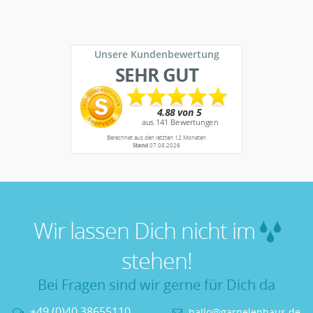
Unsere Kundenbewertung
SEHR GUT
Berechnet aus den letzten 12 Monaten
Stand
07.08.2026
Wir lassen Dich nicht im
stehen!
Bei Fragen sind wir gerne für Dich da
+49 (0)40 38655110
hallo@garnelenhaus.de