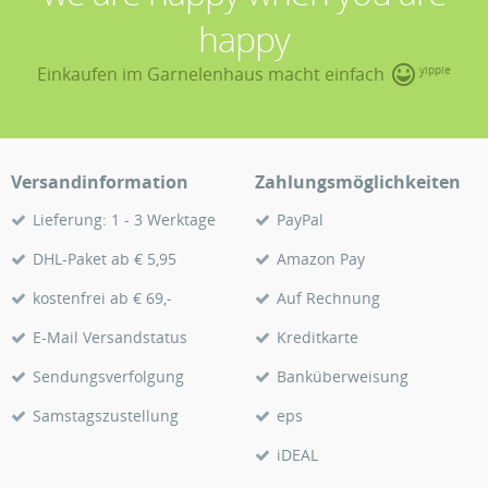
happy
Einkaufen im Garnelenhaus macht einfach
yippie
Versandinformation
Zahlungsmöglichkeiten
Lieferung: 1 - 3 Werktage
PayPal
DHL-Paket ab € 5,95
Amazon Pay
kostenfrei ab € 69,-
Auf Rechnung
E-Mail Versandstatus
Kreditkarte
Sendungsverfolgung
Banküberweisung
Samstagszustellung
eps
iDEAL