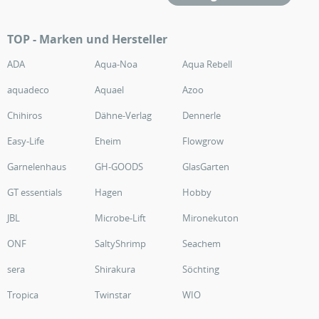
TOP - Marken und Hersteller
ADA
Aqua-Noa
Aqua Rebell
aquadeco
Aquael
Azoo
Chihiros
Dähne-Verlag
Dennerle
Easy-Life
Eheim
Flowgrow
Garnelenhaus
GH-GOODS
GlasGarten
GT essentials
Hagen
Hobby
JBL
Microbe-Lift
Mironekuton
ONF
SaltyShrimp
Seachem
sera
Shirakura
Söchting
Tropica
Twinstar
WIO