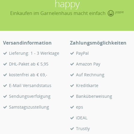
happy
Einkaufen im Garnelenhaus macht einfach
yippie
Versandinformation
Zahlungsmöglichkeiten
Lieferung: 1 - 3 Werktage
PayPal
DHL-Paket ab € 5,95
Amazon Pay
kostenfrei ab € 69,-
Auf Rechnung
E-Mail Versandstatus
Kreditkarte
Sendungsverfolgung
Banküberweisung
Samstagszustellung
eps
iDEAL
Trustly