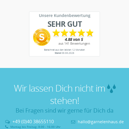
Unsere Kundenbewertung
SEHR GUT
Berechnet aus den letzten 12 Monaten
Stand
08.08.2026
Wir lassen Dich nicht im
stehen!
Bei Fragen sind wir gerne für Dich da
+49 (0)40 38655110
hallo@garnelenhaus.de
Montag bis Freitag: 8:00 - 16:00 Uhr